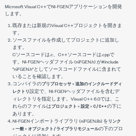
Microsoft Visual C++でNI-FGENアプリケーションを開発
します。
既存または新規のVisual C++プロジェクトを開きま
す。
ソースファイルを作成してプロジェクトに追加し
ます。
Cソースコードは
.c
、C++ソースコードは
.cpp
で
す。NI-FGENヘッダファイル (
niFGEN.h
) が
#include
"niFGEN.h"
としてソースコードファイルに含まれて
いることを確認します。
コンパイラの
»
プリプロセッサ
追加のインクルードディ
設定で、NI-FGENヘッダファイルを含むデ
レクトリ
ィレクトリを指定します。
Visual C++ 6.0
では、こ
れらのファイルは
»
»
の下に
プロジェクト
設定
C/C++
あります。
NI-FGENインポートライブラリ (
niFGEN.lib
) を
リンク
»
»
の下のプロ
一般
オブジェクト/ライブラリモジュール
ジェクトに追加します。