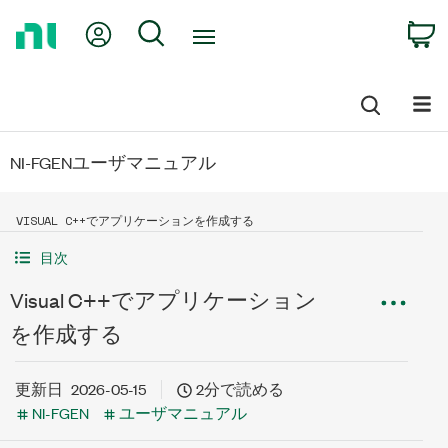
Return
My Account
Search
C
to
Home
Page
NI-FGENユーザマニュアル
VISUAL C++でアプリケーションを作成する
目次
Visual C++でアプリケーション
を作成する
更新日
2026-05-15
2分で読める
NI-FGEN
ユーザマニュアル