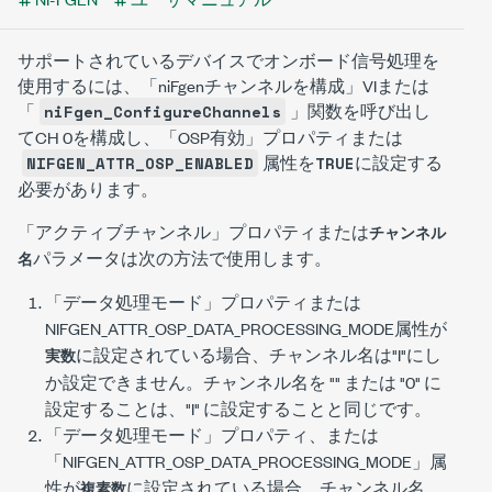
サポートされているデバイスでオンボード信号処理を
使用するには、「niFgenチャンネルを構成」VIまたは
「
」関数を呼び出し
niFgen_ConfigureChannels
てCH 0を構成し、「OSP有効」プロパティまたは
属性を
に設定する
NIFGEN_ATTR_OSP_ENABLED
TRUE
必要があります。
「アクティブチャンネル」プロパティまたは
チャンネル
パラメータは次の方法で使用します。
名
「データ処理モード」プロパティまたは
NIFGEN_ATTR_OSP_DATA_PROCESSING_MODE
属性が
に設定されている場合、チャンネル名は
"I"
にし
実数
か設定できません。チャンネル名を
""
または
"0"
に
設定することは、
"I"
に設定することと同じです。
「データ処理モード」プロパティ、または
「
NIFGEN_ATTR_OSP_DATA_PROCESSING_MODE
」属
性が
に設定されている場合、チャンネル名
複素数