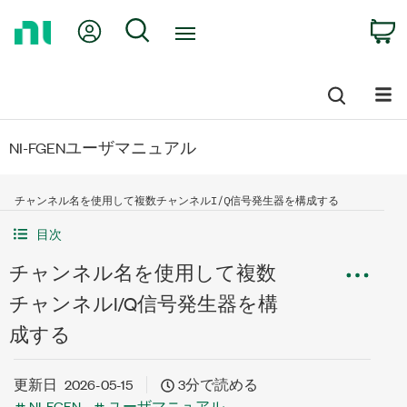
Return
My Account
Search
C
to
Home
Page
NI-FGENユーザマニュアル
チャンネル名を使用して複数チャンネルI/Q信号発生器を構成する
目次
チャンネル名を使用して複数
チャンネルI/Q信号発生器を構
成する
更新日
2026-05-15
3分で読める
NI-FGEN
ユーザマニュアル