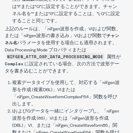
は
"I"
または
"Q"
に設定することができます。チャン
ネル名を
""
または
"0"
に設定することは、
"I, Q"
に設定
することと同じです。
上記のルールは、「niFgen波形を作成」VIおよび関数、
または「niFgen波形の書き込み」VIおよび関数で
チャン
パラメータを使用する場合にも適用されます。
ネル名
Data Processing Mode プロパティまたは
属性が
NIFGEN_ATTR_OSP_DATA_PROCESSING_MODE
に設定されている場合、次の方法で波形デー
Complex
タを書き込むことができます。
複素データタイプを使用して、対応する「niFgen波
形を作成 (複素DBL)」VIまたは
「
niFgen_CreateWaveformComplexF64
」関数を呼び
出します。
IおよびQデータを一緒に
インタリーブ
し、「niFgen
波形を作成 (I16)」VIまたは「niFgen波形を作成
(DBL)」VI、または「
niFgen_CreateWaveformI16
」関
数または「
niFgen_CreateWaveformF64
」関数を呼び