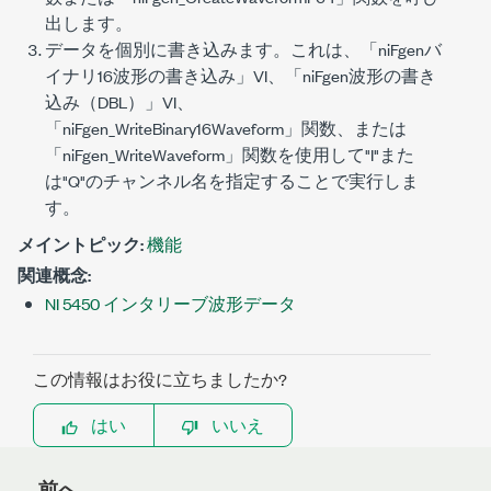
出します。
データを個別に書き込みます。これは、「niFgenバ
イナリ16波形の書き込み」VI、「niFgen波形の書き
込み（DBL）」VI、
「
niFgen_WriteBinary16Waveform
」関数、または
「
niFgen_WriteWaveform
」関数を使用して
"I"
また
は
"Q"
のチャンネル名を指定することで実行しま
す。
メイントピック:
機能
関連概念:
NI 5450 インタリーブ波形データ
この情報はお役に立ちましたか?
はい
いいえ
前へ