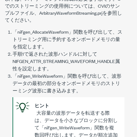
でのストリーミングの使用例については、CVIのサン
プルファイル、ArbitraryWaveformStreaming.prjを参照し
てください。
「
niFgen_AllocateWaveform
」関数を呼び出して、ス
トリーミング用に予約するオンボードメモリの量
を指定します。
手順1で返された波形ハンドルに対して
NIFGEN_ATTR_STREAMING_WAVEFORM_HANDLE
属
性を設定します。
「
niFgen_WriteWaveform
」関数を呼び出して、波形
データの最初の部分をオンボードメモリのストリ
ーミング波形に書き込みます。
ヒント
大容量の波形データを転送する際
は、データを小さなブロックに分割し
て「
niFgen_WriteWaveform
」関数を複
数回呼び出します。データが順次追加