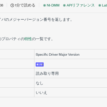
08
1分で読める
NI-DMM
APIリファレンス
La
イバのメジャーバージョン番号を返します。
のプロパティの
特性
の一覧です。
Specific Driver Major Version
読み取り専用
なし
いいえ