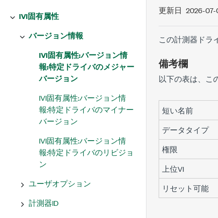
更新日
2026-07-
IVI固有属性
バージョン情報
この計測器ドラ
IVI固有属性:バージョン情
備考欄
報:特定ドライバのメジャー
バージョン
以下の表は、こ
IVI固有属性:バージョン情
報:特定ドライバのマイナー
短い名前
バージョン
データタイプ
IVI固有属性:バージョン情
権限
報:特定ドライバのリビジョ
ン
上位VI
ユーザオプション
リセット可能
計測器ID