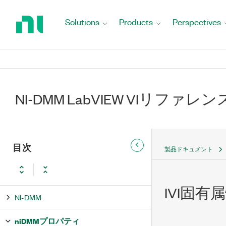
Return
to
Solutions
Products
Perspectives
Home
Page
NI-DMM LabVIEW VIリファレン
目次
製品ドキュメント
IVI固
NI-DMM
niDMMプロパティ