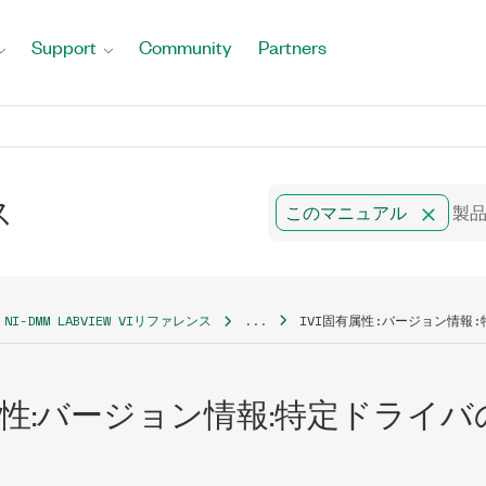
Support
Community
Partners
ス
このマニュアル
NI-DMM LABVIEW VIリファレンス
...
IVI固有属性:バージョン情報
有属性:バージョン情報:特定ドライ