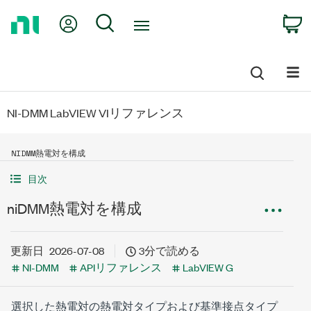
Return
My Account
Search
C
to
Home
Page
NI-DMM LabVIEW VIリファレンス
NIDMM熱電対を構成
目次
niDMM熱電対を構成
更新日
2026-07-08
3分で読める
NI-DMM
APIリファレンス
LabVIEW G
選択した熱電対の熱電対タイプおよび基準接点タイプ