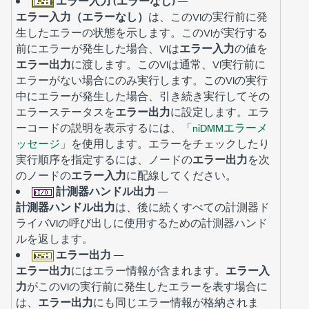
エラー入力 (エラーなし)
—
エラー入力（エラーなし）
は、このVIの実行前に発
生したエラーの状態を示します。このVIが実行する
前にエラーが発生した場合、VIは
エラー入力
の値を
エラー出力
に渡します。このVIは通常、VI実行前に
エラーがない場合にのみ実行します。このVIの実行
中にエラーが発生した場合、引き続き実行してその
エラーステータスを
エラー出力
に設定します。エラ
ーコードの説明を表示するには、「
niDMMエラーメ
ッセージ
」を使用します。エラーをチェックしたり
実行順序を指定するには、ノードの
エラー出力
を次
のノードの
エラー入力
に配線してください。
計測器ハンドル出力
—
計測器ハンドル出力
は、後に続くすべての計測器ド
ライバVIの呼び出しに使用するための計測器ハンド
ルを返します。
エラー出力
—
エラー出力
にはエラー情報が含まれます。
エラー入
力
がこのVIの実行前に発生したエラーを表す場合に
は、
エラー出力
にも同じエラー情報が格納されま