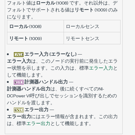
フォルト値は
ローカル
(1008) です。それ以外は、デ
フォルトでサポートされる値は
リモート
(1009) のみ
になります。
ローカル
(1008)
ローカルセンス
リモート
(1009)
リモートセンス
エラー入力 (エラーなし)
—
エラー入力
は、このノードの実行前に発生したエラ
ー状態を示します。この入力は、標準
エラー入力
と
して機能します。
計測器ハンドル出力
—
計測器ハンドル出力
は、後に続くすべてのNI-
DCPower VI呼び出しでセッションを識別するための
ハンドルを渡します。
エラー出力
—
エラー出力
にはエラー情報が含まれます。この出力
は、標準
エラー出力
として機能します。