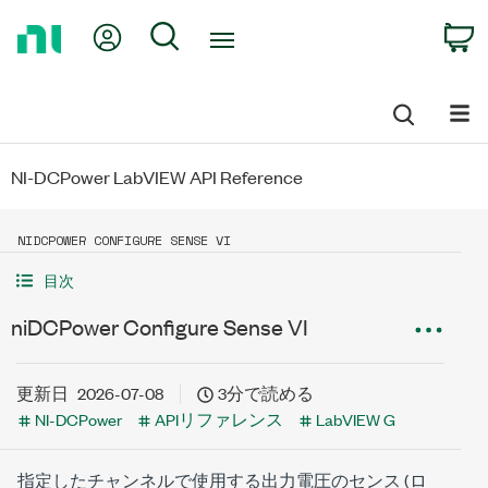
Return
My Account
Search
C
to
Home
Page
NI-DCPower LabVIEW API Reference
NIDCPOWER CONFIGURE SENSE VI
目次
niDCPower Configure Sense VI
更新日
2026-07-08
3分で読める
NI-DCPower
APIリファレンス
LabVIEW G
指定したチャンネルで使用する出力電圧のセンス (ロ