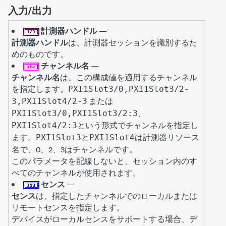
入力/出力
計測器ハンドル
—
計測器ハンドル
は、計測器セッションを識別するた
めのものです。
チャンネル名
—
チャンネル名
は、この構成値を適用するチャンネル
を指定します。
PXI1Slot3/0,PXI1Slot3/2-
または
3,PXI1Slot4/2-3
PXI1Slot3/0,PXI1Slot3/2:3、
という形式でチャンネルを指定し
PXI1Slot4/2:3
ます。
と
は計測器リソース
PXI1Slot3
PXI1Slot4
名で、0、2、3はチャンネルです。
このパラメータを配線しないと、セッション内のす
べてのチャンネルが使用されます。
センス
—
センス
は、指定したチャンネルでのローカルまたは
リモートセンスを指定します。
デバイスがローカルセンスをサポートする場合、デ