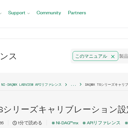
Support
Community
Partners
ァレンス
このマニュアル
NI-DAQMX LABVIEW APIリファレンス
...
DAQMX TSシリーズキャ
x TSシリーズキャリブレーション設
26
1分で読める
NI-DAQ™mx
APIリファレンス