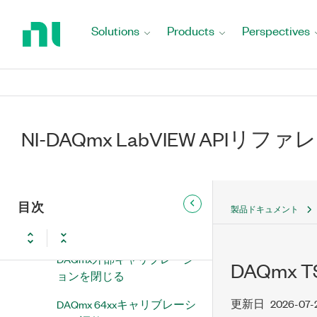
Return
DAQmx熱電対のリード線オ
to
Solutions
Products
Perspectives
フセットヌルキャリブレー
Home
ションを実行
Page
DAQmxキャリブレーション
情報プロパティノード
DAQmx前回の外部キャリブ
NI-DAQmx LabVIEW APIリフ
レーション定数を復元
DAQmx外部キャリブレーシ
ョンパスワード変更
目次
製品ドキュメント
DAQmx外部キャリブレーシ
ョン初期化
DAQmx外部キャリブレーシ
DAQm
ョンを閉じる
更新日
2026-07-
DAQmx 64xxキャリブレーシ