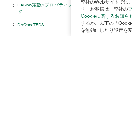
弊社のWebサイトでは、
DAQmx定数&プロパティノー
す。お客様は、弊社の
ド
Cookieに関するお知ら
するか、以下の「Cooki
DAQmx TEDS
を無効にしたり設定を
DAQmxユーティリティ
DAQmxイベント
NI-DAQmxプロパティ
デバイスでサポートされているプ
ロパティ