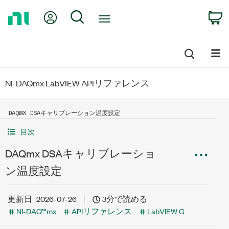
Return
My Account
Search
C
to
Home
Page
NI-DAQmx LabVIEW APIリファレンス
DAQMX DSAキャリブレーション温度設定
目次
DAQmx DSAキャリブレーショ
ン温度設定
更新日
2026-07-26
3分で読める
NI-DAQ™mx
APIリファレンス
LabVIEW G