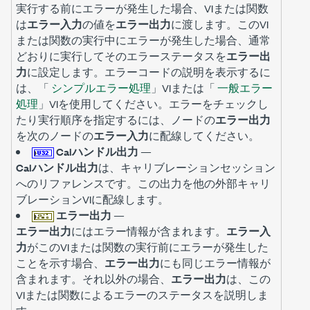
実行する前にエラーが発生した場合、VIまたは関数
は
エラー入力
の値を
エラー出力
に渡します。このVI
または関数の実行中にエラーが発生した場合、通常
どおりに実行してそのエラーステータスを
エラー出
力
に設定します。エラーコードの説明を表示するに
は、「
シンプルエラー処理
」VIまたは「
一般エラー
処理
」VIを使用してください。エラーをチェックし
たり実行順序を指定するには、ノードの
エラー出力
を次のノードの
エラー入力
に配線してください。
Calハンドル出力
—
Calハンドル出力
は、キャリブレーションセッション
へのリファレンスです。この出力を他の外部キャリ
ブレーションVIに配線します。
エラー出力
—
エラー出力
にはエラー情報が含まれます。
エラー入
力
がこのVIまたは関数の実行前にエラーが発生した
ことを示す場合、
エラー出力
にも同じエラー情報が
含まれます。それ以外の場合、
エラー出力
は、この
VIまたは関数によるエラーのステータスを説明しま