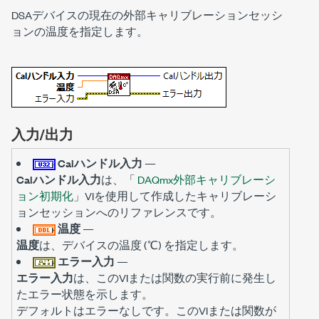
DSAデバイスの現在の外部キャリブレーションセッシ
ョンの温度を指定します。
入力/出力
Calハンドル入力
—
Calハンドル入力
は、「
DAQmx外部キャリブレーシ
ョン初期化
」VIを使用して作成したキャリブレーシ
ョンセッションへのリファレンスです。
温度
—
温度
は、デバイスの温度 (℃) を指定します。
エラー入力
—
エラー入力
は、このVIまたは関数の実行前に発生し
たエラー状態を示します。
デフォルトは
です。このVIまたは関数が
エラーなし