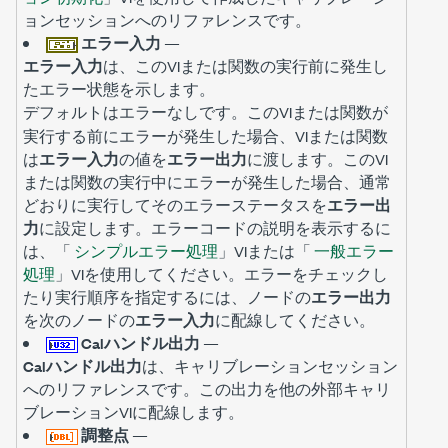
ョンセッションへのリファレンスです。
エラー入力
—
エラー入力
は、このVIまたは関数の実行前に発生し
たエラー状態を示します。
デフォルトは
です。このVIまたは関数が
エラーなし
実行する前にエラーが発生した場合、VIまたは関数
は
エラー入力
の値を
エラー出力
に渡します。このVI
または関数の実行中にエラーが発生した場合、通常
どおりに実行してそのエラーステータスを
エラー出
力
に設定します。エラーコードの説明を表示するに
は、「
シンプルエラー処理
」VIまたは「
一般エラー
処理
」VIを使用してください。エラーをチェックし
たり実行順序を指定するには、ノードの
エラー出力
を次のノードの
エラー入力
に配線してください。
Calハンドル出力
—
Calハンドル出力
は、キャリブレーションセッション
へのリファレンスです。この出力を他の外部キャリ
ブレーションVIに配線します。
調整点
—