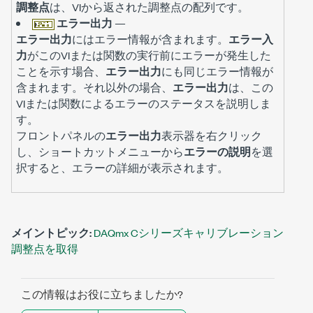
調整点
は、VIから返された調整点の配列です。
エラー出力
—
エラー出力
にはエラー情報が含まれます。
エラー入
力
がこのVIまたは関数の実行前にエラーが発生した
ことを示す場合、
エラー出力
にも同じエラー情報が
含まれます。それ以外の場合、
エラー出力
は、この
VIまたは関数によるエラーのステータスを説明しま
す。
フロントパネルの
エラー出力
表示器を右クリック
し、ショートカットメニューから
エラーの説明
を選
択すると、エラーの詳細が表示されます。
メイントピック:
DAQmx Cシリーズキャリブレーション
調整点を取得
この情報はお役に立ちましたか?