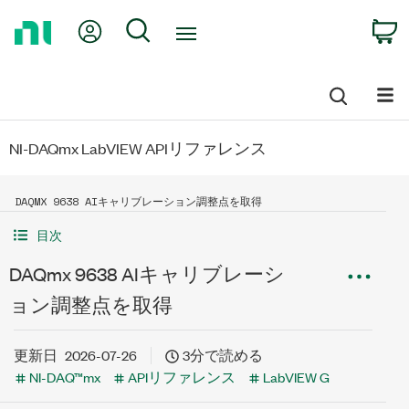
Return
My Account
Search
C
to
Home
Page
NI-DAQmx LabVIEW APIリファレンス
DAQMX 9638 AIキャリブレーション調整点を取得
目次
DAQmx 9638 AIキャリブレーシ
ョン調整点を取得
更新日
2026-07-26
3分で読める
NI-DAQ™mx
APIリファレンス
LabVIEW G