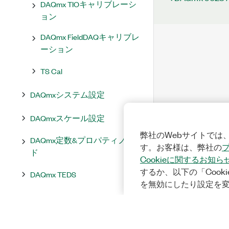
DAQmx TIOキャリブレーシ
ョン
DAQmx FieldDAQキャリブレ
ーション
TS Cal
DAQmxシステム設定
DAQmxスケール設定
弊社のWebサイトでは、
DAQmx定数&プロパティノー
す。お客様は、弊社の
ド
Cookieに関するお知ら
するか、以下の「Cooki
DAQmx TEDS
を無効にしたり設定を
DAQmxユーティリティ
DAQmxイベント