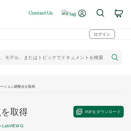
My Account
Search
Contact Us
Car
ログイン
リブレーション調整点を取得
点を取得
LabVIEW G