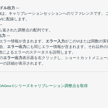
ンドル出力
—
力
は、キャリブレーションセッションへのリファレンスです。
VIに配線します。
—
から返された調整点の配列です。
出力
—
エラー情報が含まれます。
エラー入力
がこのVIまたは関数の
合、
エラー出力
にも同じエラー情報が含まれます。それ以外の
関数によるエラーのステータスを説明します。
の
エラー出力
表示器を右クリックし、ショートカットメニュー
ーの詳細が表示されます。
DAQmx Cシリーズキャリブレーション調整点を取得