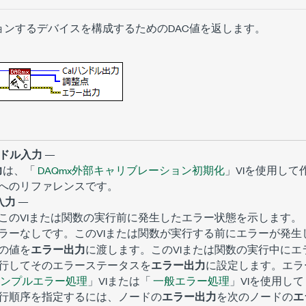
ョンするデバイスを構成するためのDAC値を返します。
ンドル入力
—
力
は、「
DAQmx外部キャリブレーション初期化
」VIを使用し
へのリファレンスです。
入力
—
このVIまたは関数の実行前に発生したエラー状態を示します。
です。このVIまたは関数が実行する前にエラーが発生
ラーなし
の値を
エラー出力
に渡します。このVIまたは関数の実行中に
行してそのエラーステータスを
エラー出力
に設定します。エラ
ンプルエラー処理
」VIまたは「
一般エラー処理
」VIを使用し
行順序を指定するには、ノードの
エラー出力
を次のノードの
エ