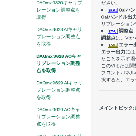
DAQmx 9320キャリブ
ださい。
レーション調整点を
Calハ
Calハンドル出
取得
リブレーション
DAQmx 9628 AIキャリ
調整点
ブレーション調整点
調整点
は、VI
を取得
エラー
エラー出力
には
DAQmx 9628 AOキャ
たことを示す場
リブレーション調整
このVIまたは
点を取得
フロントパネル
択すると、エラ
DAQmx 9629 AIキャリ
ブレーション調整点
を取得
メイントピック:
DAQmx 9629 AOキャ
リブレーション調整
点を取得
DAQmx 9638 AIキャリ