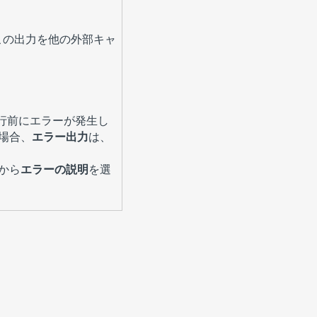
この出力を他の外部キャ
実行前にエラーが発生し
場合、
エラー出力
は、
から
エラーの説明
を選