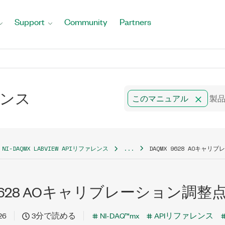
Support
Community
Partners
ァレンス
このマニュアル
NI-DAQMX LABVIEW APIリファレンス
...
DAQMX 9628 AOキャ
 9628 AOキャリブレーション調整
26
3分で読める
NI-DAQ™mx
APIリファレンス