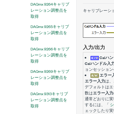
DAQmx 9264キャリブ
レーション調整点を
キャリブレーシ
取得
DAQmx 9265キャリブ
レーション調整点を
取得
入力/出力
DAQmx 9266キャリブ
レーション調整点を
Calハ
取得
Calハンドル入
ョンセッション
DAQmx 9269キャリブ
エラー
レーション調整点を
エラー入力
は、
取得
デフォルトは
エ
数は
エラー入力
DAQmx 9313キャリブ
通常どおりに実
レーション調整点を
するには、「
シ
取得
ェックしたり実