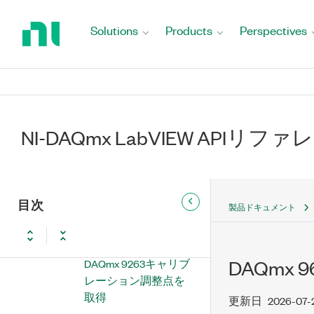
Return
DAQmx 9252キャリブ
to
Solutions
Products
Perspectives
レーション調整点を
Home
取得
Page
DAQmx 9253キャリブ
レーション調整点を
取得
NI-DAQmx LabVIEW APIリフ
DAQmx 9260キャリブ
レーション調整点を
取得
DAQmx 9262キャリブ
目次
製品ドキュメント
レーション調整点を
取得
DAQmx 9263キャリブ
DAQmx
レーション調整点を
取得
更新日
2026-07-