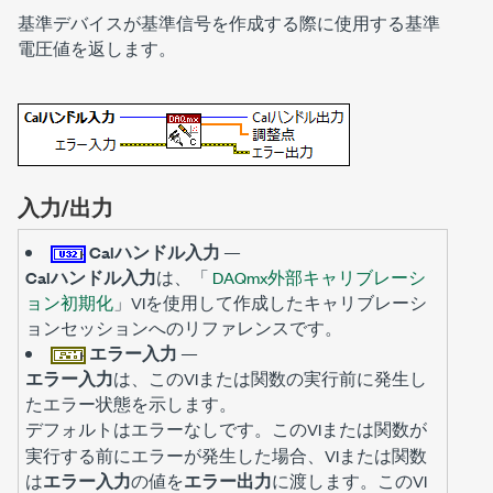
基準デバイスが基準信号を作成する際に使用する基準
電圧値を返します。
入力/出力
Calハンドル入力
—
Calハンドル入力
は、「
DAQmx外部キャリブレーシ
ョン初期化
」VIを使用して作成したキャリブレーシ
ョンセッションへのリファレンスです。
エラー入力
—
エラー入力
は、このVIまたは関数の実行前に発生し
たエラー状態を示します。
デフォルトは
です。このVIまたは関数が
エラーなし
実行する前にエラーが発生した場合、VIまたは関数
は
エラー入力
の値を
エラー出力
に渡します。このVI