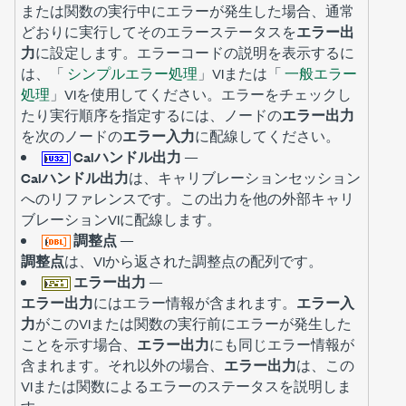
または関数の実行中にエラーが発生した場合、通常
どおりに実行してそのエラーステータスを
エラー出
力
に設定します。エラーコードの説明を表示するに
は、「
シンプルエラー処理
」VIまたは「
一般エラー
処理
」VIを使用してください。エラーをチェックし
たり実行順序を指定するには、ノードの
エラー出力
を次のノードの
エラー入力
に配線してください。
Calハンドル出力
—
Calハンドル出力
は、キャリブレーションセッション
へのリファレンスです。この出力を他の外部キャリ
ブレーションVIに配線します。
調整点
—
調整点
は、VIから返された調整点の配列です。
エラー出力
—
エラー出力
にはエラー情報が含まれます。
エラー入
力
がこのVIまたは関数の実行前にエラーが発生した
ことを示す場合、
エラー出力
にも同じエラー情報が
含まれます。それ以外の場合、
エラー出力
は、この
VIまたは関数によるエラーのステータスを説明しま