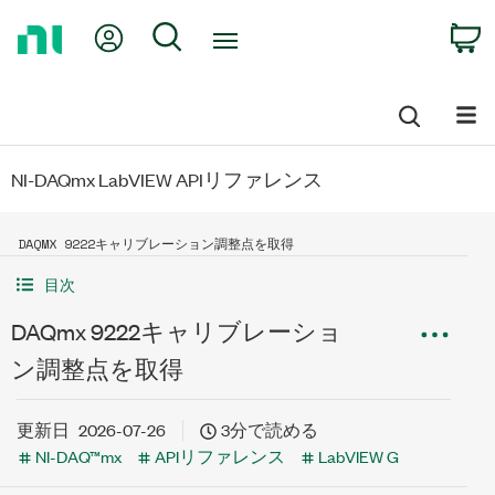
Return
My Account
Search
C
to
Home
Page
NI-DAQmx LabVIEW APIリファレンス
DAQMX 9222キャリブレーション調整点を取得
目次
DAQmx 9222キャリブレーショ
ン調整点を取得
更新日
2026-07-26
3分で読める
NI-DAQ™mx
APIリファレンス
LabVIEW G