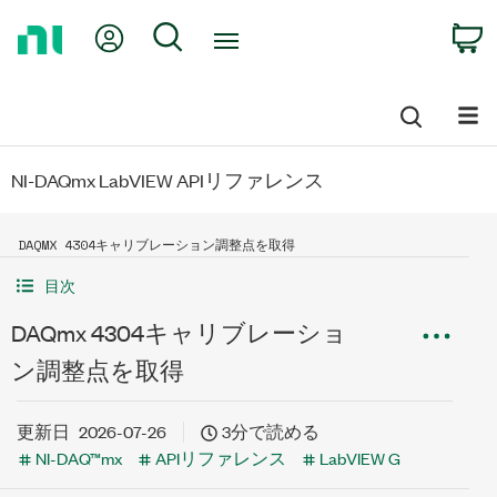
Return
My Account
Search
C
to
Home
Page
NI-DAQmx LabVIEW APIリファレンス
DAQMX 4304キャリブレーション調整点を取得
目次
DAQmx 4304キャリブレーショ
ン調整点を取得
更新日
2026-07-26
3分で読める
NI-DAQ™mx
APIリファレンス
LabVIEW G