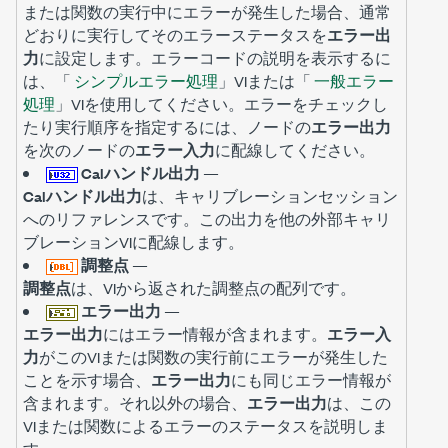
または関数の実行中にエラーが発生した場合、通常
どおりに実行してそのエラーステータスを
エラー出
力
に設定します。エラーコードの説明を表示するに
は、「
シンプルエラー処理
」VIまたは「
一般エラー
処理
」VIを使用してください。エラーをチェックし
たり実行順序を指定するには、ノードの
エラー出力
を次のノードの
エラー入力
に配線してください。
Calハンドル出力
—
Calハンドル出力
は、キャリブレーションセッション
へのリファレンスです。この出力を他の外部キャリ
ブレーションVIに配線します。
調整点
—
調整点
は、VIから返された調整点の配列です。
エラー出力
—
エラー出力
にはエラー情報が含まれます。
エラー入
力
がこのVIまたは関数の実行前にエラーが発生した
ことを示す場合、
エラー出力
にも同じエラー情報が
含まれます。それ以外の場合、
エラー出力
は、この
VIまたは関数によるエラーのステータスを説明しま