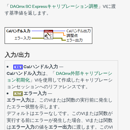
「
DAQmx SC Expressキャリブレーション調整
」VIに渡
す基準値を返します。
入力/出力
Calハンドル入力
—
Calハンドル入力
は、「
DAQmx外部キャリブレーシ
ョン初期化
」VIを使用して作成したキャリブレーシ
ョンセッションへのリファレンスです。
エラー入力
—
エラー入力
は、このVIまたは関数の実行前に発生し
たエラー状態を示します。
デフォルトは
です。このVIまたは関数が
エラーなし
実行する前にエラーが発生した場合、VIまたは関数
は
エラー入力
の値を
エラー出力
に渡します。このVI