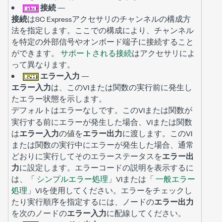
接続
—
接続
はSC Expressアクセサリのチャンネルの構成方
法を指定します。ここでの構成により、チャンネル
を特定の外部信号やオンボード端子に接続すること
ができます。
サポートされる接続
はアクセサリによ
って異なります。
エラー入力
—
エラー入力
は、このVIまたは関数の実行前に発生し
たエラー状態を示します。
デフォルトは
です。このVIまたは関数が
エラーなし
実行する前にエラーが発生した場合、VIまたは関数
は
エラー入力
の値を
エラー出力
に渡します。このVI
または関数の実行中にエラーが発生した場合、通常
どおりに実行してそのエラーステータスを
エラー出
力
に設定します。エラーコードの説明を表示するに
は、「
シンプルエラー処理
」VIまたは「
一般エラー
処理
」VIを使用してください。エラーをチェックし
たり実行順序を指定するには、ノードの
エラー出力
を次のノードの
エラー入力
に配線してください。