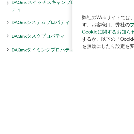
DAQmx スイッチスキャンプロパ
ティ
弊社のWebサイトでは、
DAQmxシステムプロパティ
す。お客様は、弊社の
Cookieに関するお知ら
DAQmxタスクプロパティ
するか、以下の「Cooki
を無効にしたり設定を
DAQmxタイミングプロパティ
DAQmxタイミングソースプロパ
ティ
DAQmxトリガプロパティ
DAQmxウォッチドッグプロパテ
ィ
DAQmx書き込みプロパティ
デバイスでサポートされているプ