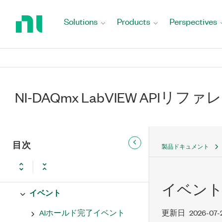
Return
DAQmx - データ収集VIおよび関数
to
Solutions
Products
Perspectives
Home
NI-DAQmxプロパティ
Page
DAQmxバッファプロパティ
DAQmxキャリブレーション情報
NI-DAQmx LabVIEW APIリフ
プロパティ
DAQmxチャンネルプロパティ
DAQmxデバイスプロパティ
目次
製品ドキュメント
DAQmx信号をエクスポートプロ
パティ
イベント
イベント
AIホールド完了イベント
更新日
2026-07-