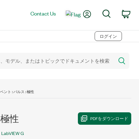
My Account
Search
Contact Us
Car
ログイン
ベント:パルス:極性
:極性
LabVIEW G