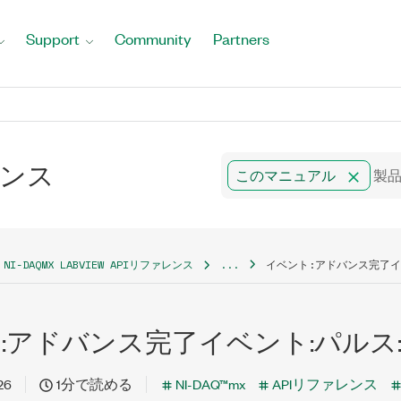
Support
Community
Partners
ァレンス
このマニュアル
NI-DAQMX LABVIEW APIリファレンス
...
イベント:アドバンス完了イ
:アドバンス完了イベント:パルス
26
1分で読める
NI-DAQ™mx
APIリファレンス