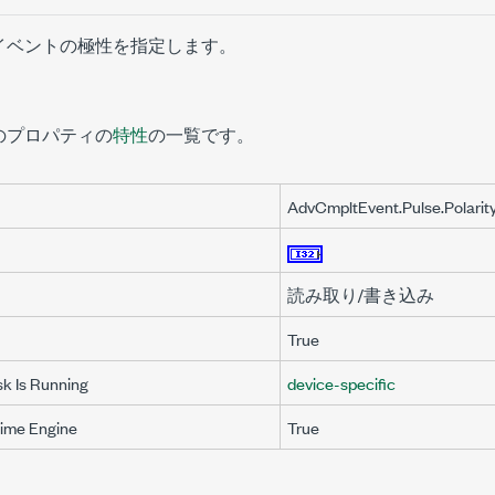
イベントの極性を指定します。
のプロパティの
特性
の一覧です。
AdvCmpltEvent.Pulse.Polarit
読み取り/書き込み
True
sk Is Running
device-specific
Time Engine
True