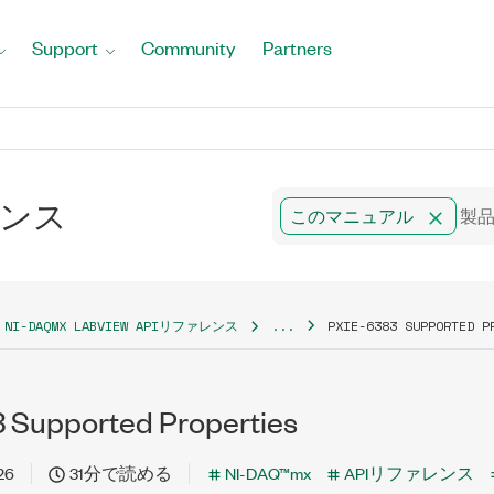
Support
Community
Partners
ァレンス
このマニュアル
NI-DAQMX LABVIEW APIリファレンス
...
PXIE-6383 SUPPORTED P
 Supported Properties
26
31分で読める
NI-DAQ™mx
APIリファレンス