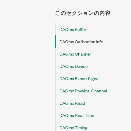
このセクションの内容
DAQmx Buffer
DAQmx Calibration Info
DAQmx Channel
DAQmx Device
DAQmx Export Signal
DAQmx Physical Channel
度
DAQmx Read
DAQmx Real-Time
DAQmx Timing