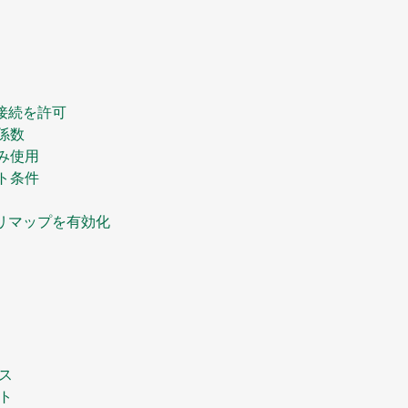
の接続を許可
係数
み使用
ト条件
モリマップを有効化
ース
ート