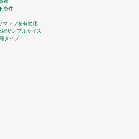
係数
ト条件
モリマップを有効化
去:圧縮サンプルサイズ
圧縮タイプ