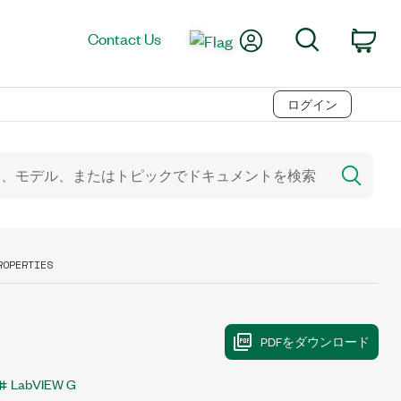
My Account
Search
Contact Us
Car
ログイン
ROPERTIES
LabVIEW G