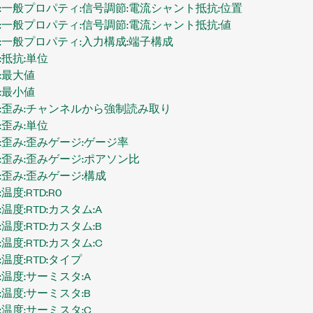
:一般プロパティ:信号調節:電流シャント抵抗:位置
:一般プロパティ:信号調節:電流シャント抵抗:値
:一般プロパティ:入力構成:端子構成
抵抗:単位
:最大値
:最小値
:歪み:チャンネルから強制読み取り
歪み:単位
:歪み:歪みゲージ:ゲージ率
:歪み:歪みゲージ:ポアソン比
歪み:歪みゲージ:構成
度:RTD:R0
温度:RTD:カスタム:A
度:RTD:カスタム:B
温度:RTD:カスタム:C
温度:RTD:タイプ
温度:サーミスタ:A
温度:サーミスタ:B
温度:サーミスタ:C