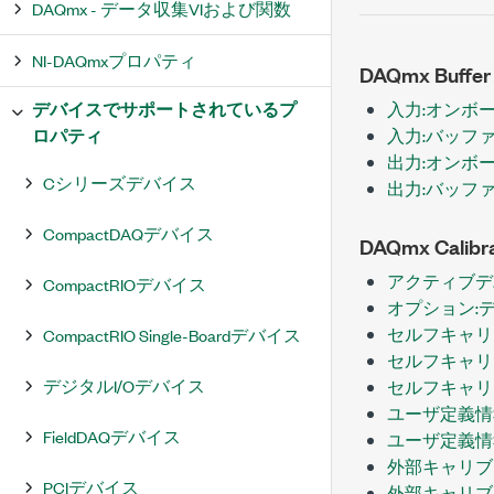
DAQmx - データ収集VIおよび関数
NI-DAQmxプロパティ
DAQmx Buffer
デバイスでサポートされているプ
入力:オンボ
ロパティ
入力:バッフ
出力:オンボ
Cシリーズデバイス
出力:バッフ
CompactDAQデバイス
DAQmx Calibra
アクティブデ
CompactRIOデバイス
オプション:
セルフキャリ
CompactRIO Single-Boardデバイス
セルフキャリ
デジタルI/Oデバイス
セルフキャリ
ユーザ定義情
FieldDAQデバイス
ユーザ定義情
外部キャリブ
PCIデバイス
外部キャリブ