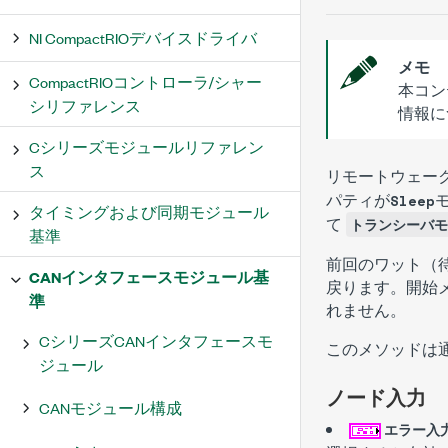
NI CompactRIOデバイスドライバ
メモ
CompactRIOコントローラ/シャー
本コン
シリファレンス
情報に
Cシリーズモジュールリファレン
ス
リモートウェー
パティが
Sleep
タイミングおよび同期モジュール
て
トランシーバモ
基準
前回のワット（
CANインタフェースモジュール基
戻ります。開始
準
れません。
CシリーズCANインタフェースモ
このメソッドは
ジュール
ノード入力
CANモジュール構成
エラー入