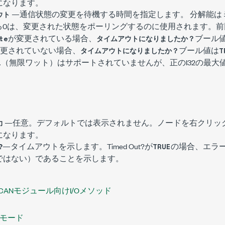
になります。
—通信状態の変更を待機する時間を指定します。 分解能は
ウト
る0は、変更された状態をポーリングするのに使用されます。前
が変更されている場合、
ブール
te
タイムアウトになりましたか？
更されていない場合、
ブール値は
タイムアウトになりましたか？
T
（無限ワット）はサポートされていませんが、正のI32の最大
1
—任意。デフォルトでは表示されません。ノードを右クリッ
力
になります。
?
—タイムアウトを示します。Timed Out?が
の場合、エラ
TRUE
ではない）であることを示します。
CANモジュール向けI/Oメソッド
モード