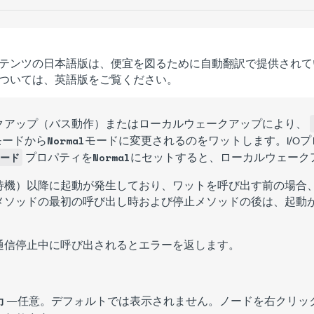
テンツの日本語版は、便宜を図るために自動翻訳で提供されて
ついては、英語版をご覧ください。
クアップ（バス動作）またはローカルウェークアップにより、
モードから
モードに変更されるのをワットします。I/O
Normal
プロパティを
にセットすると、ローカルウェーク
ード
Normal
待機）以降に起動が発生しており、
ワット
を呼び出す前の場合
メソッドの最初の呼び出し時および停止メソッドの後は、起動
通信停止中に呼び出されるとエラーを返します。
—任意。デフォルトでは表示されません。ノードを右クリッ
力