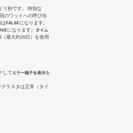
ミリ秒です。 特別な
回のワットへの呼び出
値は
になります。
FALSE
になります。
RUE
タイム
値（最大約25日）を使用
クして
を
エラー端子を表示
ークラスタは正常（タイ