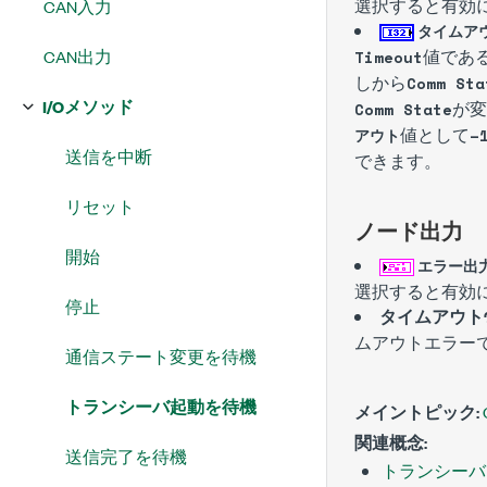
選択すると有効
CAN入力
タイムア
CAN出力
値であ
Timeout
しから
Comm Sta
I/Oメソッド
が変
Comm State
値として
アウト
–
送信を中断
できます。
リセット
ノード出力
開始
エラー出
選択すると有効
停止
タイムアウト
ムアウトエラー
通信ステート変更を待機
トランシーバ起動を待機
メイントピック:
関連概念:
送信完了を待機
トランシーバ