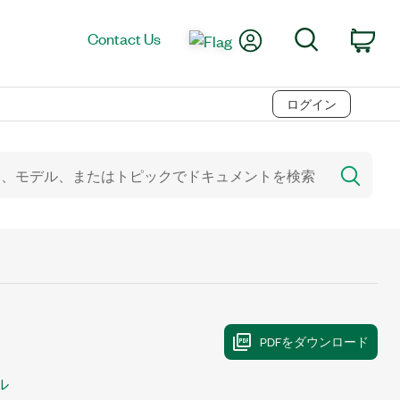
My Account
Search
Contact Us
Car
ログイン
ル