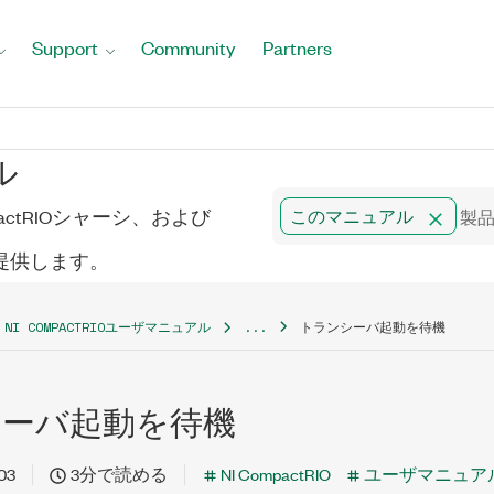
Support
Community
Partners
ル
mpactRIOシャーシ、および
このマニュアル
トを提供します。
NI COMPACTRIOユーザマニュアル
...
トランシーバ起動を待機
シーバ起動を待機
03
3分で読める
NI CompactRIO
ユーザマニュア