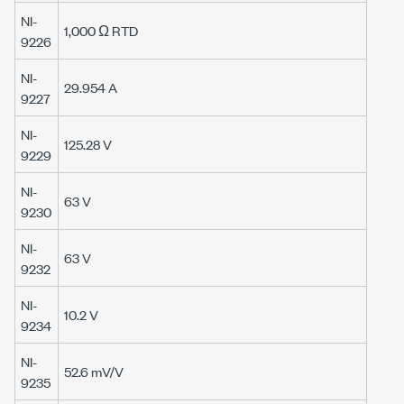
NI-
1,000 Ω RTD
9226
NI-
29.954 A
9227
NI-
125.28 V
9229
NI-
63 V
9230
NI-
63 V
9232
NI-
10.2 V
9234
NI-
52.6 mV/V
9235