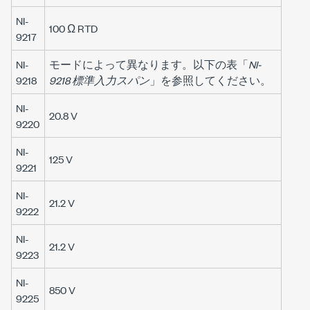
NI-
100 Ω RTD
9217
NI-
モードによって異なります。以下の表「
NI-
9218
9218 標準入力スパン
」を参照してください。
NI-
20.8 V
9220
NI-
125 V
9221
NI-
21.2 V
9222
NI-
21.2 V
9223
NI-
850 V
9225