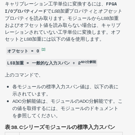
キャリブレーション工学単位に変換するには、
FPGA
で
LSB加重
プロパティと
オフセット
I/Oプロパティノード
プロパティを読み取ります。モジュールからLSB加重
およびオフセット値を読み取らない場合は、キャリブ
レーションされていない工学単位に変換します。オフ
セットとLSB加重には以下の値を使用します。
[2]
オフセット = 0
ADC分解能
LSB加重 = 一般的な入力スパン ÷ 2
上のコマンドで、
各モジュールの
標準入力スパン
値は、以下の表に
示されています。
ADC分解能
値は、モジュールのADC分解能です。こ
の値を取得するには、モジュールのドキュメント
を参照してください。
表 38.
Cシリーズモジュールの標準入力スパン