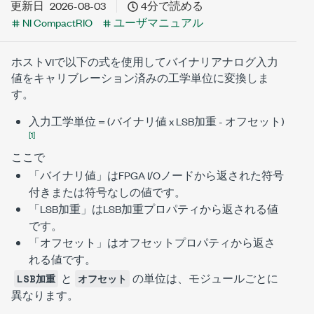
更新日
2026-08-03
4分で読める
NI CompactRIO
ユーザマニュアル
ホストVIで以下の式を使用してバイナリアナログ入力
値をキャリブレーション済みの工学単位に変換しま
す。
入力工学単位 = (バイナリ値 x LSB加重 - オフセット)
[1]
ここで
「バイナリ値」はFPGA I/Oノードから返された符号
付きまたは符号なしの値です。
「LSB加重」はLSB加重プロパティから返される値
です。
「オフセット」はオフセットプロパティから返さ
れる値です。
と
の単位は、モジュールごとに
LSB加重
オフセット
異なります。