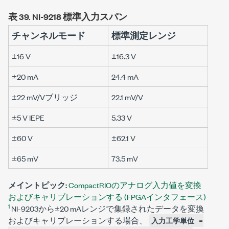
表 39.
NI-9218 標準入力スパン
チャンネルモード
標準測定レンジ
±16 V
±16.3 V
±20 mA
24.4 mA
±22 mV/Vブリッジ
22.1 mV/V
±5 V IEPE
5.33 V
±60 V
±62.1 V
±65 mV
73.5 mV
メイントピック:
CompactRIOのアナログ入力値を変換
およびキャリブレーションする (FPGAインタフェース)
1
NI-9203から±20 mAレンジで集録されたデータを変換
およびキャリブレーションする場合、
入力工学単位 =