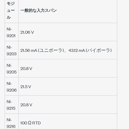
モジ
ュー
一般的な入力スパン
ル
NI-
21.06 V
9201
NI-
21.56 mA (ユニポーラ)、43.12 mA (バイポーラ)
9203
NI-
20.8 V
9205
NI-
21.5 V
9206
NI-
20.8 V
9215
NI-
100 Ω RTD
9216