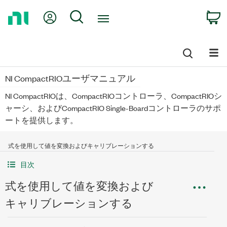
Return
My Account
Search
C
to
Home
Page
NI CompactRIOユーザマニュアル
NI CompactRIOは、CompactRIOコントローラ、CompactRIOシ
ャーシ、およびCompactRIO Single-Boardコントローラのサポ
ートを提供します。
式を使用して値を変換およびキャリブレーションする
目次
式を使用して値を変換および
キャリブレーションする