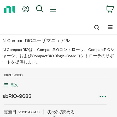
Return
My Account
Search
C
to
Home
Page
NI CompactRIOユーザマニュアル
NI CompactRIOは、CompactRIOコントローラ、CompactRIOシ
ャーシ、およびCompactRIO Single-Boardコントローラのサポ
ートを提供します。
SBRIO-9683
目次
sbRIO-9683
更新日
2026-08-03
1分で読める