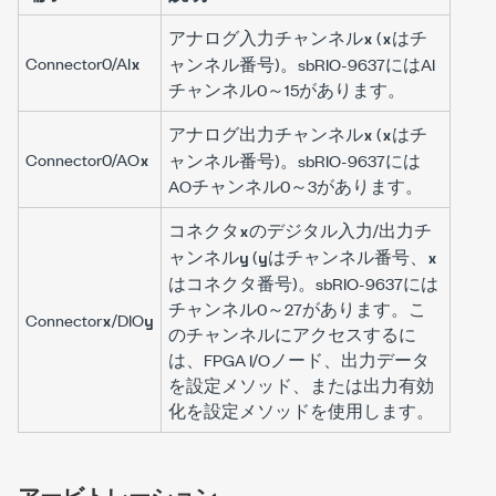
アナログ入力チャンネル
(
はチ
x
x
Connector0/AI
x
ャンネル番号)。sbRIO-9637にはAI
チャンネル0～15があります。
アナログ出力チャンネル
(
はチ
x
x
Connector0/AO
x
ャンネル番号)。sbRIO-9637には
AOチャンネル0～3があります。
コネクタ
のデジタル入力/出力チ
x
ャンネル
(
はチャンネル番号、
y
y
x
はコネクタ番号)。sbRIO-9637には
チャンネル0～27があります。こ
Connector
/DIO
x
y
のチャンネルにアクセスするに
は、FPGA I/Oノード、
出力データ
を設定
メソッド、または
出力有効
化を設定
メソッドを使用します。