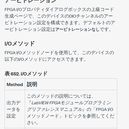
アービトレーション
FPGA I/Oプロパティ
ダイアログボックスの
上級コード
生成
ページで、このデバイスのDIOチャンネルのアー
ビトレーション設定を構成できます。デフォルトのア
ービトレーション設定は
です。
アービトレーションなし
I/Oメソッド
FPGA I/Oメソッドノードを使用して、このデバイスの
以下のI/Oメソッドにアクセスできます。
表 652.
I/Oメソッド
Method
説明
このメソッドの説明については、
出力デ
『
LabVIEW FPGAモジュールプログラミン
ータを
グリファレンスマニュアル
』の「FPGA I/O
設定
メソッドノード」トピックを参照してくだ
さい。