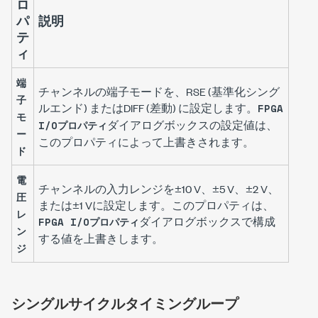
ロ
パ
説明
テ
ィ
端
チャンネルの端子モードを、RSE (基準化シング
子
ルエンド) またはDIFF (差動) に設定します。
FPGA
モ
ダイアログボックスの設定値は、
I/Oプロパティ
ー
このプロパティによって上書きされます。
ド
電
チャンネルの入力レンジを±10 V、±5 V、±2 V、
圧
または±1 Vに設定します。このプロパティは、
レ
ダイアログボックスで構成
FPGA I/Oプロパティ
ン
する値を上書きします。
ジ
シングルサイクルタイミングループ