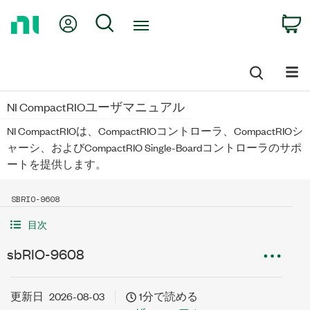
Return
My Account
Search
C
to
Home
Page
NI CompactRIOユーザマニュアル
NI CompactRIOは、CompactRIOコントローラ、CompactRIOシ
ャーシ、およびCompactRIO Single-Boardコントローラのサポ
ートを提供します。
SBRIO-9608
目次
sbRIO-9608
更新日
2026-08-03
1分で読める