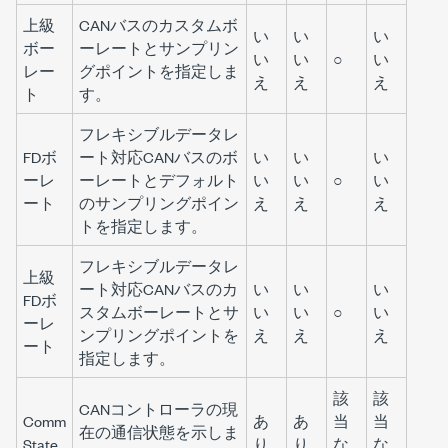
上級
CANバスのカスタムボ
い
い
い
ボー
ーレートとサンプリン
い
い
○
い
レー
グポイントを指定しま
え
え
え
ト
す。
フレキシブルデータレ
FDボ
ート対応CANバスのボ
い
い
い
ーレ
ーレートとデフォルト
い
い
○
い
ート
のサンプリングポイン
え
え
え
トを指定します。
フレキシブルデータレ
上級
ート対応CANバスのカ
い
い
い
FDボ
スタムボーレートとサ
い
い
○
い
ーレ
ンプリングポイントを
え
え
え
ート
指定します。
該
該
CANコントローラの現
Comm
あ
あ
当
当
在の通信状態を示しま
State
り
り
な
な