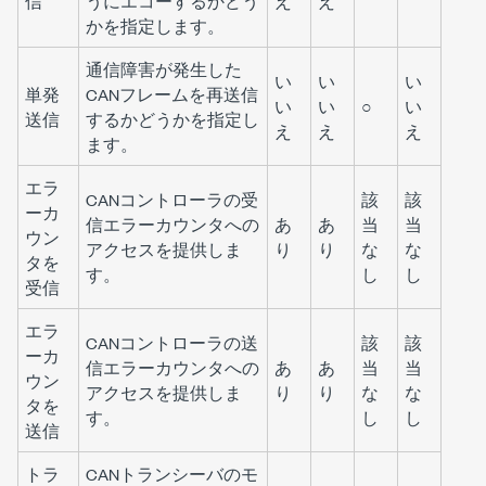
信
うにエコーするかどう
え
え
かを指定します。
通信障害が発生した
い
い
い
単発
CANフレームを再送信
い
い
○
い
送信
するかどうかを指定し
え
え
え
ます。
エラ
CANコントローラの受
該
該
ーカ
信エラーカウンタへの
あ
あ
当
当
ウン
アクセスを提供しま
り
り
な
な
タを
す。
し
し
受信
エラ
CANコントローラの送
該
該
ーカ
信エラーカウンタへの
あ
あ
当
当
ウン
アクセスを提供しま
り
り
な
な
タを
す。
し
し
送信
トラ
CANトランシーバのモ