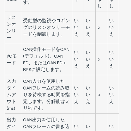
す。
し
し
リス
受動型の監視やロギン
い
い
い
ンオ
グのリスンオンリーモ
い
い
○
い
ンリ
ードを制御します。
え
え
え
ー
CAN操作モードをCAN
い
い
い
I/Oモ
(デフォルト)、CAN
い
い
○
い
ード
FD、またはCAN FD +
え
え
え
BRSに設定します。
入力
CAN入力を使用した
タイ
CANフレームの読み取
い
い
い
ムア
りを待機する時間を指
い
い
○
い
ウト
定します。分解能はミ
え
え
え
(ms)
リ秒です。
出力
CAN出力を使用した
タイ
CANフレームの書き込
い
い
い