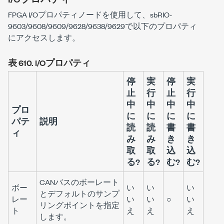
FPGA I/Oプロパティノードを使用して、sbRIO-
9603/9608/9609/9628/9638/9629で以下のプロパティ
にアクセスします。
表 610.
I/Oプロパティ
停
実
停
実
止
行
止
行
中
中
中
中
プロ
に
に
に
に
パテ
説明
読
読
書
書
ィ
み
み
き
き
取
取
込
込
る?
る?
む?
む?
CANバスのボーレート
ボー
い
い
い
とデフォルトのサンプ
レー
い
い
○
い
リングポイントを指定
ト
え
え
え
します。