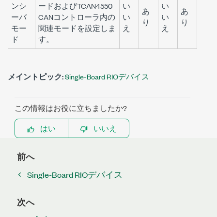
ンシ
ードおよびTCAN4550
い
い
あ
あ
ーバ
CANコントローラ内の
い
い
り
り
モー
関連モードを設定しま
え
え
ド
す。
メイントピック:
Single-Board RIOデバイス
この情報はお役に立ちましたか?
はい
いいえ
前へ
Single-Board RIOデバイス
次へ