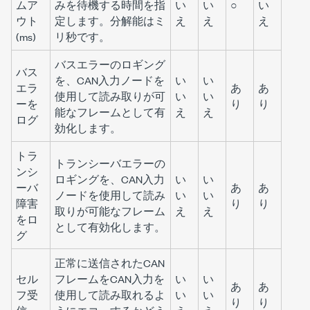
ムア
みを待機する時間を指
い
い
○
い
ウト
定します。分解能はミ
え
え
え
(ms)
リ秒です。
バスエラーのロギング
バス
を、CAN入力ノードを
い
い
エラ
あ
あ
使用して読み取りが可
い
い
ーを
り
り
能なフレームとして有
え
え
ログ
効化します。
トラ
トランシーバエラーの
ンシ
ロギングを、CAN入力
い
い
ーバ
あ
あ
ノードを使用して読み
い
い
障害
り
り
取りが可能なフレーム
え
え
をロ
として有効化します。
グ
正常に送信されたCAN
セル
フレームをCAN入力を
い
い
あ
あ
フ受
使用して読み取れるよ
い
い
り
り