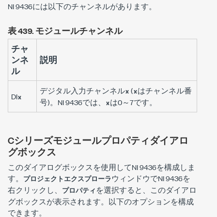
NI 9436には以下のチャンネルがあります。
表 439.
モジュールチャンネル
チャ
ンネ
説明
ル
デジタル入力チャンネル
(
はチャンネル番
x
x
DI
x
号)。NI 9436では、
は0～7です。
x
Cシリーズモジュールプロパティダイアロ
グボックス
このダイアログボックスを使用してNI 9436を構成しま
す。
ウィンドウでNI 9436を
プロジェクトエクスプローラ
右クリックし、
を選択すると、このダイアロ
プロパティ
グボックスが表示されます。以下のオプションを構成
できます。