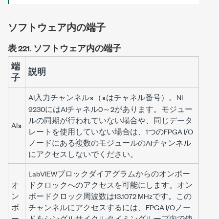
ソフトウェア内の端子
表 221.
ソフトウェア内の端子
端
説明
子
AI入力チャンネル
（
はチャネル番号）。NI
x
x
9230にはAIチャネル0～2があります。モジュー
ルの同期が行われていない場合や、同じデータ
AI
x
レートを使用していない場合は、1つのFPGA I/O
ノードにある複数のモジュールのAIチャンネル
にアクセスしないでください。
LabVIEWブロックダイアグラムからのオンボー
オ
ドクロックへのアクセスを可能にします。オン
ン
ボードクロック周波数は13.1072 MHzです。この
ボ
チャンネルにアクセスするには、FPGA I/Oノー
ー
ドをシングルサイクルタイミングループ内で使