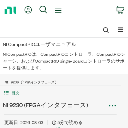
Return
My Account
Search
C
to
Home
Page
NI CompactRIOユーザマニュアル
NI CompactRIOは、CompactRIOコントローラ、CompactRIOシ
ャーシ、およびCompactRIO Single-Boardコントローラのサポ
ートを提供します。
NI 9230 (FPGAインタフェース)
目次
NI 9230 (FPGAインタフェース)
更新日
2026-08-03
5分で読める