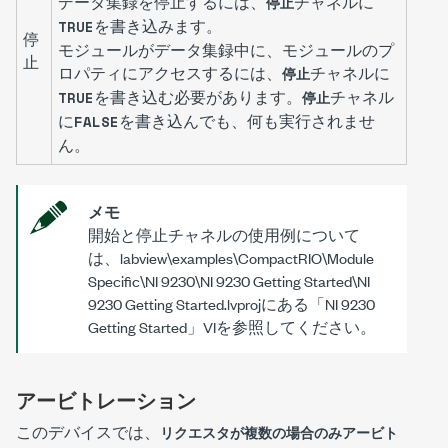
データ集録を停止するには、
チャネルに
停止
を書き込みます。
TRUE
停
モジュールがデータ集録中に、モジュールのプ
止
ロパティにアクセスするには、
チャネルに
停止
を書き込む必要があります。
チャネル
TRUE
停止
に
を書き込んでも、何も実行されませ
FALSE
ん。
メモ
開始と停止チャネルの使用例について
は、
labview\examples\CompactRIO\Module
Specific\NI 9230\NI 9230 Getting Started\NI
9230 Getting Started.lvproj
にある「NI 9230
Getting Started
」VIを参照してください。
アービトレーション
このデバイスでは、
リクエスタが複数の場合のみアービト