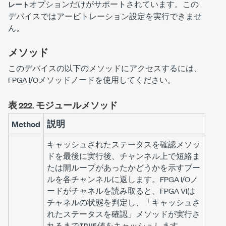
オプションだけがサポートされています。この
レート
デバイスではアービトレーション設定を実行できませ
ん。
メソッド
このデバイスの以下のメソッドにアクセスするには、
FPGA I/Oメソッドノードを使用してください。
表 222.
モジュールメソッド
Method
説明
キャッシュされたステータスを確認メソッ
ドを最後に実行後、チャンネル上で短絡ま
たは開ループがあったかどうかを示すブー
ルを各チャンネルに返します。FPGA I/Oノ
ードがチャネルを読み取ると、FPGA VIは
チャネルの状態を判定し、「キャッシュさ
れたステータスを確認」メソッドが実行さ
れるまで
値をキャッシュします。
TRUE