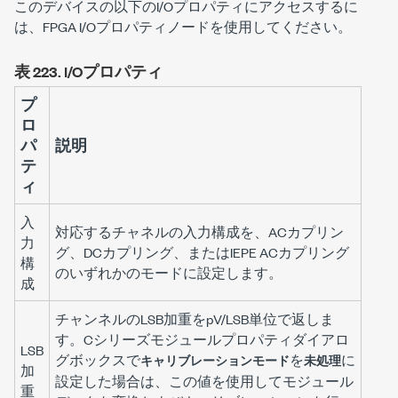
このデバイスの以下のI/Oプロパティにアクセスするに
は、FPGA I/Oプロパティノードを使用してください。
表 223.
I/Oプロパティ
プ
ロ
パ
説明
テ
ィ
入
対応するチャネルの入力構成を、ACカプリン
力
グ、DCカプリング、またはIEPE ACカプリング
構
のいずれかのモードに設定します。
成
チャンネルのLSB加重をpV/LSB単位で返しま
す。
Cシリーズモジュールプロパティ
ダイアロ
LSB
グボックスで
を
に
キャリブレーションモード
未処理
加
設定した場合は、この値を使用してモジュール
重