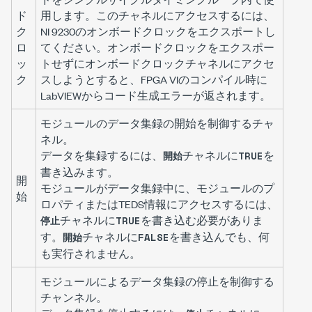
ド
用します。このチャネルにアクセスするには、
ク
NI 9230のオンボードクロックをエクスポートし
ロ
てください。オンボードクロックをエクスポー
ッ
トせずにオンボードクロックチャネルにアクセ
ク
スしようとすると、FPGA VIのコンパイル時に
LabVIEWからコード生成エラーが返されます。
モジュールのデータ集録の開始を制御するチャ
ネル。
データを集録するには、
チャネルに
を
開始
TRUE
書き込みます。
開
モジュールがデータ集録中に、モジュールのプ
始
ロパティまたはTEDS情報にアクセスするには、
チャネルに
を書き込む必要がありま
停止
TRUE
す。
チャネルに
を書き込んでも、何
開始
FALSE
も実行されません。
モジュールによるデータ集録の停止を制御する
チャンネル。