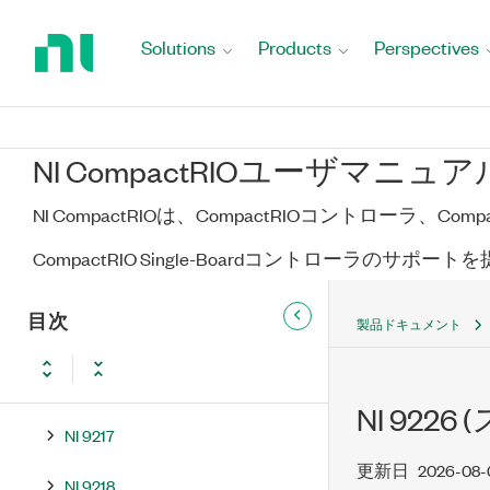
Return
NI 9209
to
Solutions
Products
Perspectives
Home
NI 9210
Page
NI 9211
NI CompactRIOユーザマニュア
NI 9212
NI CompactRIOは、CompactRIOコントローラ、Co
NI 9213
CompactRIO Single-Boardコントローラのサポー
NI 9214
目次
製品ドキュメント
NI 9215
NI 9216
NI 92
NI 9217
更新日
2026-08-
NI 9218