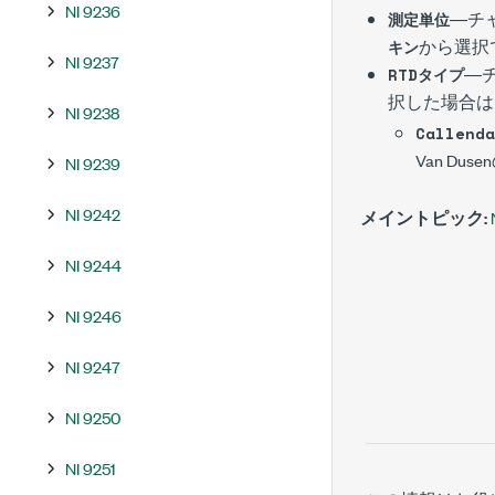
NI 9236
―チ
測定単位
から選択
キン
NI 9237
―チ
RTDタイプ
択した場合は
NI 9238
Callend
Van D
NI 9239
NI 9242
メイントピック:
NI 9244
NI 9246
NI 9247
NI 9250
NI 9251