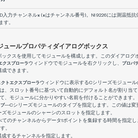
TD入力チャンネル
(
はチャンネル番号)。NI 9226には測温抵
x
x
ます。
ジュールプロパティダイアログボックス
ボックスを使用してモジュールを構成します。このダイアログ
ウィンドウでモジュールを右クリックし、
エクスプローラ
プロパ
構成できます。
ウィンドウに表示するCシリーズモジュール
ェクトエクスプローラ
は、スロット番号に基づいて自動的にデフォルト名が割り当て
て、モジュールに分かりやすい名前を付けることができます。
―Cシリーズモジュールのタイプを指定します。この値は変
イプ
ーズモジュールのシャーシのスロットを指定します。
べてのチャンネルからデータ1ポイントを集録する時間を指定し
ます。
構成するチャンネルを指定します。