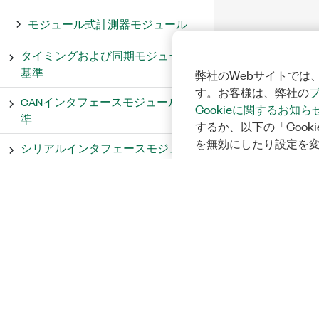
モジュール式計測器モジュール
タイミングおよび同期モジュール
基準
弊社のWebサイトでは、
す。お客様は、弊社の
CANインタフェースモジュール基
Cookieに関するお知ら
準
するか、以下の「Cooki
を無効にしたり設定を
シリアルインタフェースモジュー
ル基準
Motionモジュールリファレンス
Single-Board RIOデバイスリファレ
ンス
myRIOモジュール基準