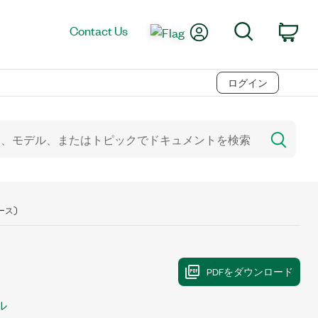
My Account
Search
Contact Us
Car
ログイン
ース)
ル