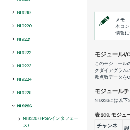
NI 9219
メモ
NI 9220
本コン
情報に
NI 9221
NI 9222
モジュールI/
このモジュールの
NI 9223
クダイアグラム
数点数データを
NI 9224
モジュールチ
NI 9225
NI 9226には
NI 9226
表 209.
モジュ
NI 9226 (FPGAインタフェー
ス)
チャンネ
説