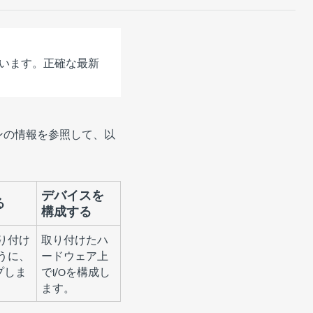
います。正確な最新
ションの情報を参照して、以
デバイスを
る
構成する
り付け
取り付けたハ
うに、
ードウェア上
プしま
でI/Oを構成し
ます。