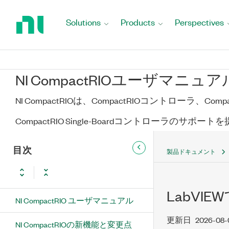
Return
to
Solutions
Products
Perspectives
Home
Page
NI CompactRIOユーザマニュア
NI CompactRIOは、CompactRIOコントローラ、Co
CompactRIO Single-Boardコントローラのサポー
目次
製品ドキュメント
LabVI
NI CompactRIO ユーザマニュアル
更新日
2026-08-
NI CompactRIOの新機能と変更点