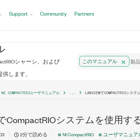
Support
Community
Partners
ル
mpactRIOシャーシ、および
このマニュアル
トを提供します。
NI COMPACTRIOユーザマニュアル
...
LABVIEWでCOMPACTRIOシ
EWでCompactRIOシステムを使用す
03
2分で読める
NI CompactRIO
ユーザマニュア