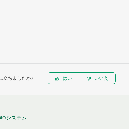
に立ちましたか?
はい
いいえ
rd RIOシステム