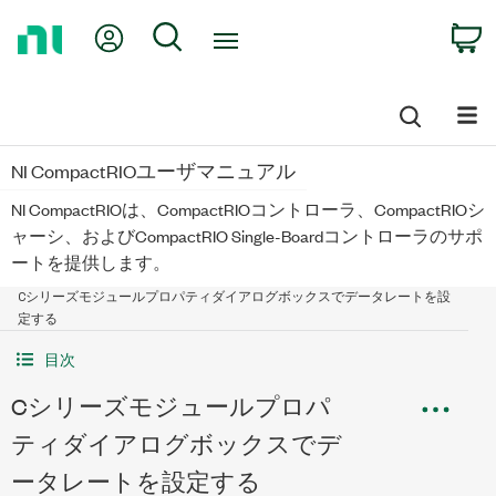
Return
My Account
Search
C
to
Home
Page
NI CompactRIOユーザマニュアル
NI CompactRIOは、CompactRIOコントローラ、CompactRIOシ
ャーシ、およびCompactRIO Single-Boardコントローラのサポ
ートを提供します。
Cシリーズモジュールプロパティダイアログボックスでデータレートを設
定する
目次
Cシリーズモジュールプロパ
ティダイアログボックスでデ
ータレートを設定する