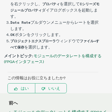
を右クリックし、
を選択して
プロパティ
Cシリーズモ
ダイアログボックスを起動しま
ジュールプロパティ
す。
プルダウンメニューからレートを選択
Data Rate
します。
ボタンをクリックします。
OK
ウィンドウで
プロジェクトエクスプローラ
ファイル→す
を選択します。
べて保存
メイントピック:
モジュールのデータレートを構成する
(FPGAインタフェース)
この情報はお役に立ちましたか?
はい
いいえ
前へ