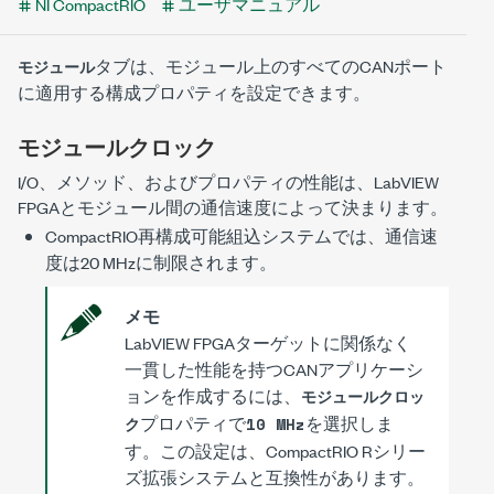
NI CompactRIO
ユーザマニュアル
タブは、モジュール上のすべてのCANポート
モジュール
に適用する構成プロパティを設定できます。
モジュールクロック
I/O、メソッド、およびプロパティの性能は、LabVIEW
FPGAとモジュール間の通信速度によって決まります。
CompactRIO再構成可能組込システムでは、通信速
度は
20 MHz
に制限されます。
メモ
LabVIEW FPGAターゲットに関係なく
一貫した性能を持つCANアプリケーシ
ョンを作成するには、
モジュールクロッ
プロパティで
を選択しま
ク
10 MHz
す。この設定は、CompactRIO Rシリー
ズ拡張システムと互換性があります。