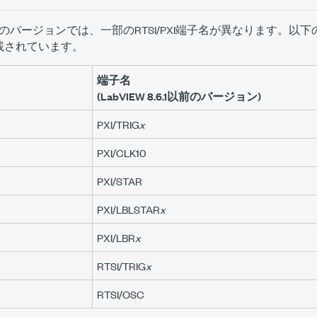
.6.1以前のバージョンでは、一部のRTSI/PXI端子名が異なります
載されています。
端子名
(LabVIEW 8.6.1以前のバージョン)
PXI/TRIG
x
PXI/CLK10
PXI/STAR
PXI/LBLSTAR
x
PXI/LBR
x
RTSI/TRIG
x
RTSI/OSC