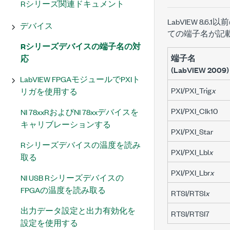
Rシリーズ関連ドキュメント
LabVIEW 8
デバイス
ての端子名が記
Rシリーズデバイスの端子名の対
端子名
応
(LabVIEW 2009)
LabVIEW FPGAモジュールでPXIト
PXI/PXI_Trig
x
リガを使用する
PXI/PXI_Clk10
NI 78xxRおよびNI 78xxデバイスを
キャリブレーションする
PXI/PXI_Star
Rシリーズデバイスの温度を読み
PXI/PXI_Lbl
x
取る
PXI/PXI_Lbr
x
NI USB Rシリーズデバイスの
FPGAの温度を読み取る
RTSI/RTSI
x
出力データ設定と出力有効化を
RTSI/RTSI7
設定を使用する