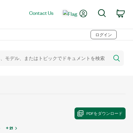
My Account
Search
Contact Us
Car
ログイン
6
+ 21