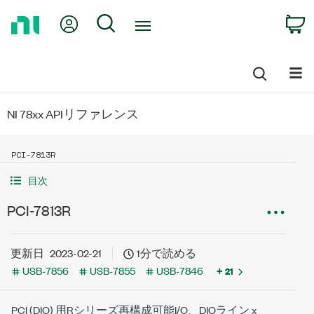
Return
My Account
Search
C
to
Home
Page
NI 78xx APIリファレンス
PCI-7813R
目次
PCI-7813R
更新日
2023-02-21
1分で読める
USB-7856
USB-7855
USB-7846
+ 21
PCI (DIO) 用Rシリーズ再構成可能I/O、DIOライン x