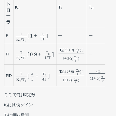
ト
K
T
T
c
i
d
ロ
ー
ラ
P
—
—
T
K
c
*
T
d
[
1
+
T
d
3
T
]
PI
—
T
K
c
*
T
d
[
0.9
+
T
d
12
T
]
T
d
[
30
+
3
(
T
d
T
)
]
9
+
20
(
4
T
d
11
+
2
(
T
PID
T
K
c
*
T
d
[
4
3
+
T
d
4
T
]
T
d
[
32
+
6
(
T
d
T
)
]
13
+
8
(
ここでTは時定数
K
は比例ゲイン
c
T
は無駄時間
d