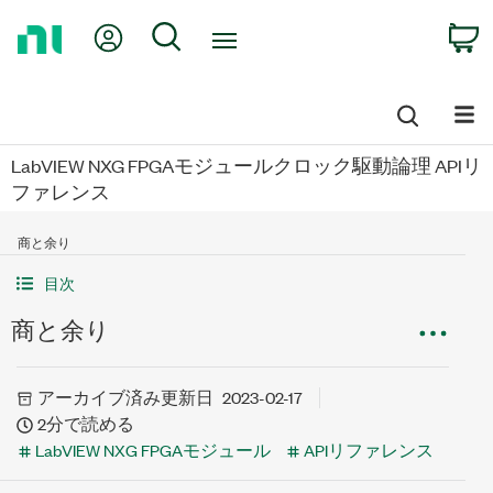
Return
My Account
Search
C
to
Home
Page
LabVIEW NXG FPGAモジュールクロック駆動論理 APIリ
ファレンス
商と余り
目次
商と余り
アーカイブ済み
更新日
2023-02-17
2分で読める
LabVIEW NXG FPGAモジュール
APIリファレンス