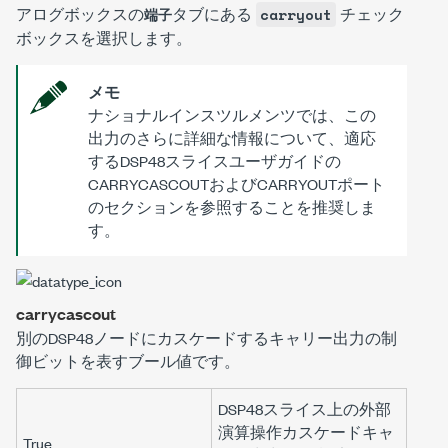
アログボックスの
タブにある
チェック
端子
carryout
ボックスを選択します。
メモ
ナショナルインスツルメンツでは、この
出力のさらに詳細な情報について、適応
するDSP48スライスユーザガイドの
CARRYCASCOUTおよびCARRYOUTポート
のセクションを参照することを推奨しま
す。
carrycascout
別の
DSP48
ノードにカスケードするキャリー出力の制
御ビットを表すブール値です。
DSP48スライス上の外部
演算操作カスケードキャ
True