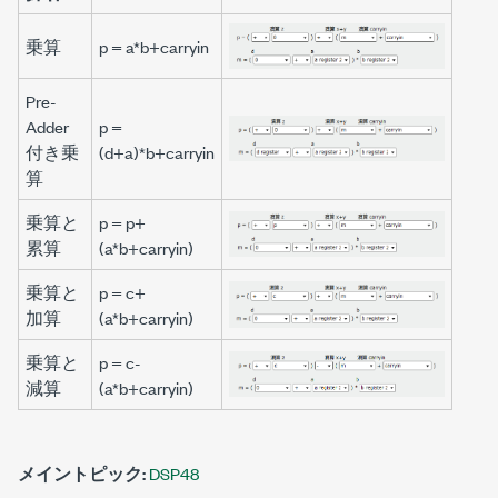
乗算
p
=
a
*
b
+
carryin
Pre-
Adder
p
=
付き乗
(
d
+
a
)*
b
+
carryin
算
乗算と
p
=
p
+
累算
(
a
*
b
+
carryin
)
乗算と
p
=
c
+
加算
(
a
*
b
+
carryin
)
乗算と
p
=
c
-
減算
(
a
*
b
+
carryin
)
メイントピック:
DSP48