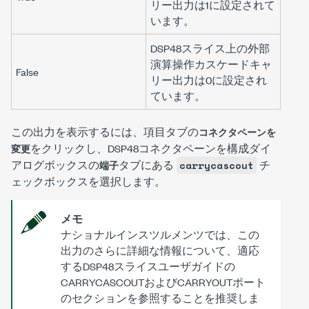
リー出力は1に設定されて
います。
DSP48スライス上の外部
演算操作カスケードキャ
False
リー出力は0に設定され
ています。
この出力を表示するには、
項目
タブの
コネクタペーンを
をクリックし、
DSP48コネクタペーンを構成
ダイ
変更
アログボックスの
タブにある
チ
端子
carrycascout
ェックボックスを選択します。
メモ
ナショナルインスツルメンツでは、この
出力のさらに詳細な情報について、適応
するDSP48スライスユーザガイドの
CARRYCASCOUTおよびCARRYOUTポート
のセクションを参照することを推奨しま