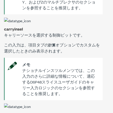
Y、およびZのマルチプレクサのセクショ
ンを参照することを推奨します。
carryinsel
キャリーソースを選択する制御ビットです。
この入力は、
項目
タブの
オプションでカスタムを
計算
選択したときのみ表示されます。
メモ
ナショナルインスツルメンツでは、この
入力のさらに詳細な情報について、適応
するDSP48スライスユーザガイドのキャ
リー入力ロジックのセクションを参照す
ることを推奨します。