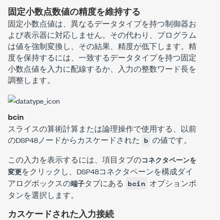
固定小数点数値の精度を維持する
固定小数点値は、異なるデータタイプを持つ制御器お
よび表示器に対応しません。その代わり、プログラム
は値を強制変換し、その結果、精度が低下します。精
度を保持するには、一致するデータタイプを持つ固定
小数点値を入力に配線するか、入力の整数ワード長を
調整します。
bcin
スライスの算術計算または論理操作で使用する、以前
の
DSP48
ノードからカスケードされた
の値です。
b
この入力を表示するには、
項目
タブの
コネクタペーンを
をクリックし、
DSP48コネクタペーンを構成
ダイ
変更
アログボックスの
タブにある
オプションボ
端子
bcin
タンを選択します。
カスケードされた入力接続