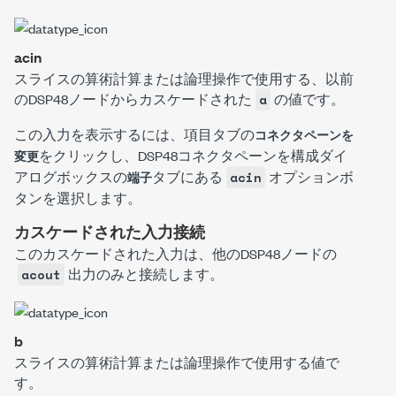
acin
スライスの算術計算または論理操作で使用する、以前
の
DSP48
ノードからカスケードされた
の値です。
a
この入力を表示するには、
項目
タブの
コネクタペーンを
をクリックし、
DSP48コネクタペーンを構成
ダイ
変更
アログボックスの
タブにある
オプションボ
端子
acin
タンを選択します。
カスケードされた入力接続
このカスケードされた入力は、他の
DSP48
ノードの
出力のみと接続します。
acout
b
スライスの算術計算または論理操作で使用する値で
す。