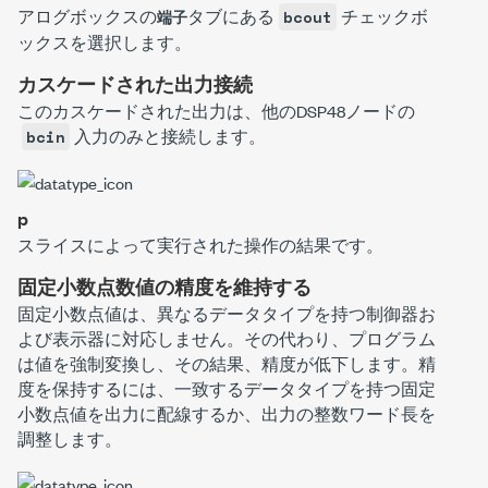
アログボックスの
タブにある
チェックボ
端子
bcout
ックスを選択します。
カスケードされた出力接続
このカスケードされた出力は、他の
DSP48
ノードの
入力のみと接続します。
bcin
p
スライスによって実行された操作の結果です。
固定小数点数値の精度を維持する
固定小数点値は、異なるデータタイプを持つ制御器お
よび表示器に対応しません。その代わり、プログラム
は値を強制変換し、その結果、精度が低下します。精
度を保持するには、一致するデータタイプを持つ固定
小数点値を出力に配線するか、出力の整数ワード長を
調整します。