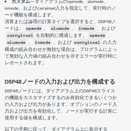
カスタム
—ダイアグラムの
opmode
、
alumode
、
inmode
、および
carryinsel
入力を指定して、実行時のノ
ード機能を構成します。
演算または論理の計算タイプを選択すると、
DSP48
ノ
ードは、
、
、
、および
opmode
alumode
inmode
を自動的に構成します。
、
carryinsel
opmode
、
、および
の入力
alumode
inmode
carryinsel
構成の組み合わせが無効な場合は、プログラムによっ
て無効な入力値の組み合わせを示すエラーが実行時に
レポートされます。
DSP48ノードの入力および出力を構成する
DSP48
ノードには、ダイアグラム上のDSP48スライス
の機能をカスタマイズするのみ有効化できるいくつか
の入力および出力があります。オプションのノード入
力および出力を有効化して、ノードが実行する計算に
使用する値を構成します。
以下の手順に従って、ダイアグラム上に表示する