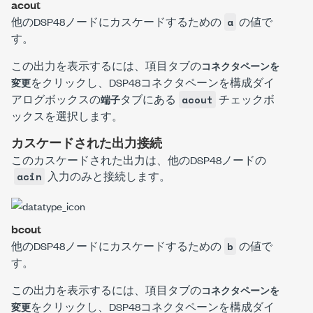
acout
他の
DSP48
ノードにカスケードするための
の値で
a
す。
この出力を表示するには、
項目
タブの
コネクタペーンを
をクリックし、
DSP48コネクタペーンを構成
ダイ
変更
アログボックスの
タブにある
チェックボ
端子
acout
ックスを選択します。
カスケードされた出力接続
このカスケードされた出力は、他の
DSP48
ノードの
入力のみと接続します。
acin
bcout
他の
DSP48
ノードにカスケードするための
の値で
b
す。
この出力を表示するには、
項目
タブの
コネクタペーンを
をクリックし、
DSP48コネクタペーンを構成
ダイ
変更