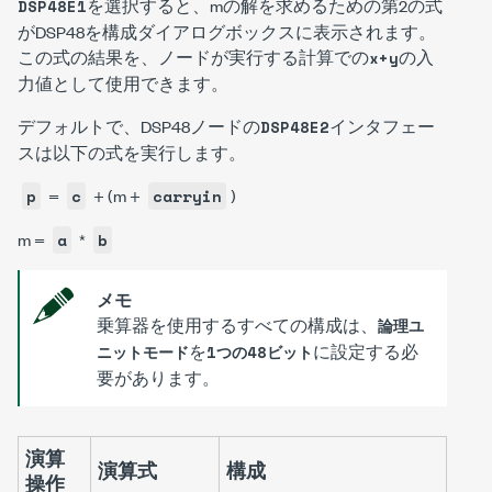
を選択すると、
m
の解を求めるための第2の式
DSP48E1
が
DSP48を構成
ダイアログボックスに表示されます。
この式の結果を、ノードが実行する計算での
の入
x+y
力値として使用できます。
デフォルトで、
DSP48
ノードの
インタフェー
DSP48E2
スは以下の式を実行します。
=
+ (
m
+
)
p
c
carryin
m
=
*
a
b
メモ
乗算器を使用するすべての構成は、
論理ユ
を
に設定する必
ニットモード
1つの48ビット
要があります。
演算
演算式
構成
操作