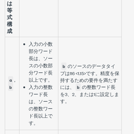
は
等
式
構
成
入力の小数
部分ワード
長は、ソー
スの小数部
のソースのデータタイ
b
分ワード長
プはI16 <1.15>です。精度を保
,
以上です。
a
持するための要件を満たす
入力の整数
には、
の整数ワード長
b
b
ワード長
を3、2、または1に設定しま
す。
は、ソース
の整数ワー
ド長以上で
す。