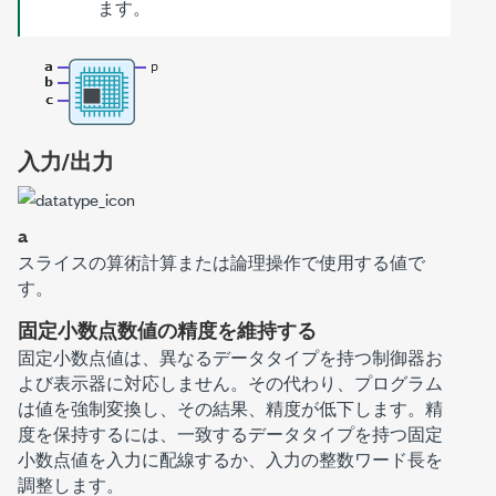
ます。
入力/出力
a
スライスの算術計算または論理操作で使用する値で
す。
固定小数点数値の精度を維持する
固定小数点値は、異なるデータタイプを持つ制御器お
よび表示器に対応しません。その代わり、プログラム
は値を強制変換し、その結果、精度が低下します。精
度を保持するには、一致するデータタイプを持つ固定
小数点値を入力に配線するか、入力の整数ワード長を
調整します。