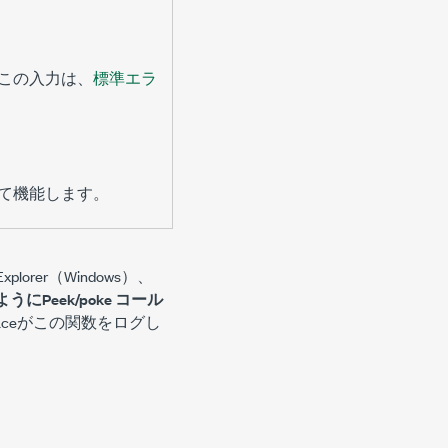
この入力は、
標準エラ
て機能します。
plorer（Windows）、
るようにPeek/poke コール
aceがこの関数をログし