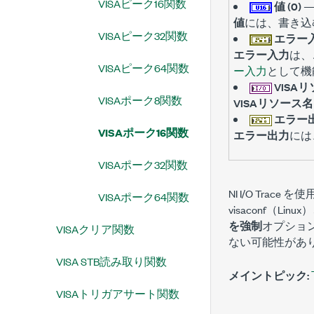
VISAピーク16関数
値 (0)
値
には、書き込
VISAピーク32関数
エラー入
エラー入力
は、
VISAピーク64関数
ー入力
として機
VISA
VISAポーク8関数
VISAリソース名
エラー
VISAポーク16関数
エラー出力
には
VISAポーク32関数
NI I/O Trace
VISAポーク64関数
visaconf（Lin
を強制
オプション
VISAクリア関数
ない可能性があ
VISA STB読み取り関数
メイントピック:
VISAトリガアサート関数