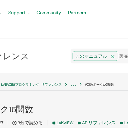
Support
Community
Partners
ファレンス
このマニュアル
LABVIEWプログラミング リファレンス
...
VISAポーク16関数
ーク16関数
27
3分で読める
LabVIEW
APIリファレンス
L