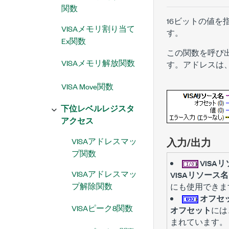
関数
16ビットの値
VISAメモリ割り当て
す。
Ex関数
この関数を呼び
VISAメモリ解放関数
す。アドレスは
VISA Move関数
下位レベルレジスタ
アクセス
VISAアドレスマッ
入力/出力
プ関数
VISA
VISAアドレスマッ
VISAリソース名
プ解除関数
にも使用できま
オフセッ
VISAピーク8関数
オフセット
には
まれています。