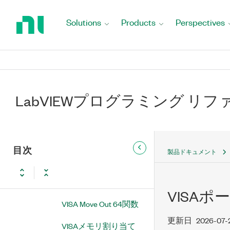
Return
VISA Out 64関数
to
Solutions
Products
Perspectives
Home
VISA Move In 8関数
Page
VISA Move In 16関数
VISA Move In 32関数
LabVIEWプログラミング リ
VISA Move In 64関数
VISA Move Out 8関数
目次
製品ドキュメント
VISA Move Out 16関数
VISA Move Out 32関数
VISAポ
VISA Move Out 64関数
更新日
2026-07-
VISAメモリ割り当て