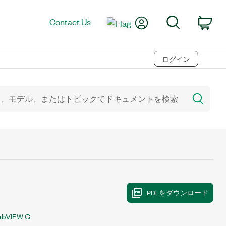
My Account
Search
Contact Us
Car
ログイン
abVIEW G