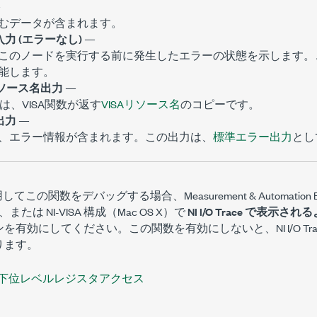
—
むデータが含まれます。
力 (エラーなし)
—
このノードを実行する前に発生したエラーの状態を示します。
能します。
リソース名出力
—
は、VISA関数が返す
VISAリソース名
のコピーです。
出力
—
、エラー情報が含まれます。この出力は、
標準エラー出力
とし
 を使用してこの関数をデバッグする場合、Measurement & Automation Ex
ux）、または NI-VISA 構成（Mac OS X）で
NI I/O Trace で表示され
を有効にしてください。この関数を有効にしないと、NI I/O Tr
ります。
下位レベルレジスタアクセス