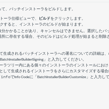
って、バッチインストーラをビルドします。
トーラ仕様ビューで、
ビルド
をクリックします。
クすると、インストーラのビルドが始まります。
数分かかることがあり、キャンセルはできません。選択したバ
場所に存在する場合、そのビルドはビルド処理が始まると削除
て生成されるバッチインストーラへの署名についての詳細は、
atchInstallerBuilderSigning」と入力してください。
ーラツリー内にある個々のインストーラのインストールにおけ
として生成されるインストーラをさらにカスタマイズする場合
/info
でInfo Codeに「BatchInstallerBuilderCustomize」と