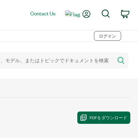
My Account
Search
Contact Us
Car
ログイン