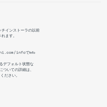
ッチインストーラの以前
されます。
ni.com/info
でInfo
るデフォルト状態な
についての詳細は、
入力してください。