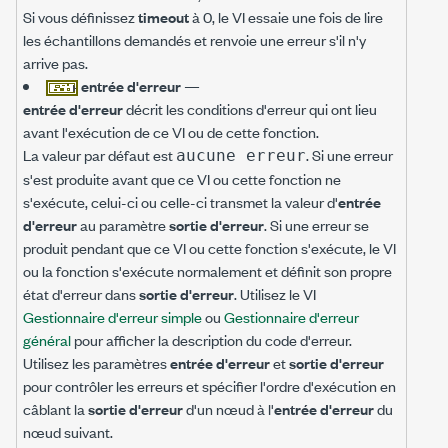
Si vous définissez
timeout
à 0, le VI essaie une fois de lire
les échantillons demandés et renvoie une erreur s'il n'y
arrive pas.
entrée d'erreur
—
entrée d'erreur
décrit les conditions d'erreur qui ont lieu
avant l'exécution de ce VI ou de cette fonction.
La valeur par défaut est
. Si une erreur
aucune erreur
s'est produite avant que ce VI ou cette fonction ne
s'exécute, celui-ci ou celle-ci transmet la valeur d'
entrée
d'erreur
au paramètre
sortie d'erreur
. Si une erreur se
produit pendant que ce VI ou cette fonction s'exécute, le VI
ou la fonction s'exécute normalement et définit son propre
état d'erreur dans
sortie d'erreur
. Utilisez le VI
Gestionnaire d'erreur simple
ou
Gestionnaire d'erreur
général
pour afficher la description du code d'erreur.
Utilisez les paramètres
entrée d'erreur
et
sortie d'erreur
pour contrôler les erreurs et spécifier l'ordre d'exécution en
câblant la
sortie d'erreur
d'un nœud à l'
entrée d'erreur
du
nœud suivant.