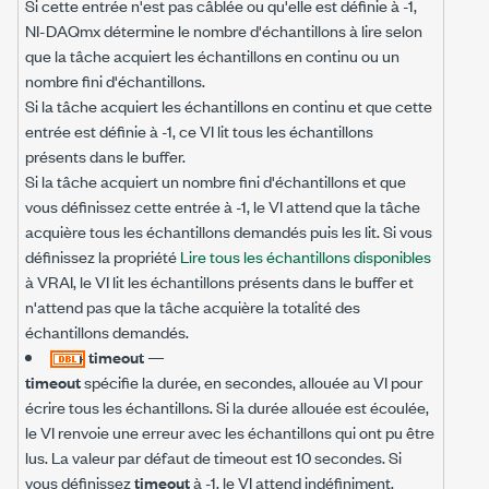
Si cette entrée n'est pas câblée ou qu'elle est définie à -1,
NI-DAQmx détermine le nombre d'échantillons à lire selon
que la tâche acquiert les échantillons en continu ou un
nombre fini d'échantillons.
Si la tâche acquiert les échantillons en continu et que cette
entrée est définie à -1, ce VI lit tous les échantillons
présents dans le buffer.
Si la tâche acquiert un nombre fini d'échantillons et que
vous définissez cette entrée à -1, le VI attend que la tâche
acquière tous les échantillons demandés puis les lit. Si vous
définissez la propriété
Lire tous les échantillons disponibles
à VRAI, le VI lit les échantillons présents dans le buffer et
n'attend pas que la tâche acquière la totalité des
échantillons demandés.
timeout
—
timeout
spécifie la durée, en secondes, allouée au VI pour
écrire tous les échantillons. Si la durée allouée est écoulée,
le VI renvoie une erreur avec les échantillons qui ont pu être
lus. La valeur par défaut de timeout est 10 secondes. Si
vous définissez
timeout
à -1, le VI attend indéfiniment.