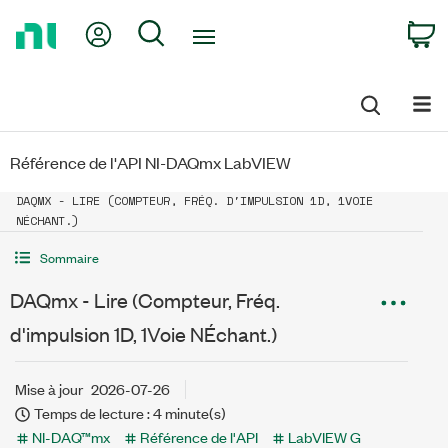
Return
My Account
Search
C
to
Home
Page
Référence de l'API NI-DAQmx LabVIEW
DAQMX - LIRE (COMPTEUR, FRÉQ. D'IMPULSION 1D, 1VOIE
NÉCHANT.)
Sommaire
DAQmx - Lire (Compteur, Fréq.
d'impulsion 1D, 1Voie NÉchant.)
Mise à jour
2026-07-26
Temps de lecture : 4 minute(s)
NI-DAQ™mx
Référence de l'API
LabVIEW G