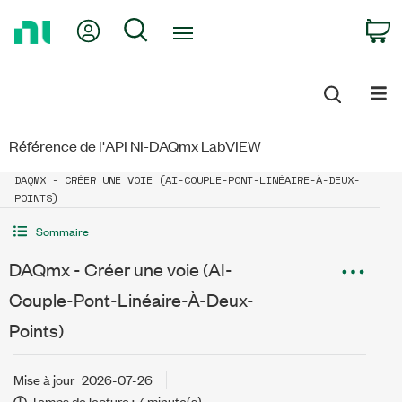
Return
My Account
Search
C
to
Home
Page
Référence de l'API NI-DAQmx LabVIEW
DAQMX - CRÉER UNE VOIE (AI-COUPLE-PONT-LINÉAIRE-À-DEUX-
POINTS)
Sommaire
DAQmx - Créer une voie (AI-
Couple-Pont-Linéaire-À-Deux-
Points)
Mise à jour
2026-07-26
Temps de lecture : 7 minute(s)