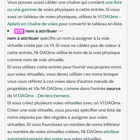
Vous pouvez aussi câbler une chaîne qui contient
une liste
ou une gamme
de voies physiques à cette entrée. Si vous
avez un tableau de voies physiques, utilisez le VI
DAQmx -
Aplatir en chaîne de voies
pour convertir le tableau en liste.
nom à attribuer
—
nom à attribuer
spécifie un nom à assigner à la voie
virtuelle créée par ce VI. Si vous ne câblez pas de valeur à
cette entrée, NI-DAQmx utilise le nom de la voie physique
comme nom de voie virtuelle.
Si vous utilisez cette entrée pour fournir vos propres noms
aux voies virtuelles, vous devez utiliser ces noms lorsque
vous vous référez à ces voies dans d'autres nœuds de
propriétés et VIs NI-DAQmx, comme dans l'entrée
source
du VI
DAQmx - Déclenchement
.
Si vous créez plusieurs voies virtuelles avec un VI DAQmx -
Créer une voie virtuelle, vous pouvez spécifier une liste de
noms séparés par des virgules à assigner aux voies
virtuelles. Si vous fournissez un nombre de noms inférieur
au nombre de voies virtuelles créées, NI-DAQmx
attribue
automatiquement des noms
aux voies virtuelles.