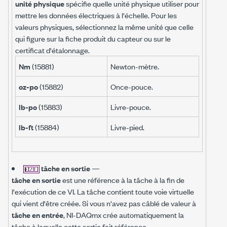
unité physique
spécifie quelle unité physique utiliser pour
mettre les données électriques à l'échelle. Pour les
valeurs physiques, sélectionnez la même unité que celle
qui figure sur la fiche produit du capteur ou sur le
certificat d'étalonnage.
Nm
(15881)
Newton-mètre.
oz-po
(15882)
Once-pouce.
lb-po
(15883)
Livre-pouce.
lb-ft
(15884)
Livre-pied.
tâche en sortie
—
tâche en sortie
est une référence à la tâche à la fin de
l'exécution de ce VI. La tâche contient toute voie virtuelle
qui vient d'être créée. Si vous n'avez pas câblé de valeur à
tâche en entrée
, NI-DAQmx crée automatiquement la
tâche à laquelle cette sortie fait référence.