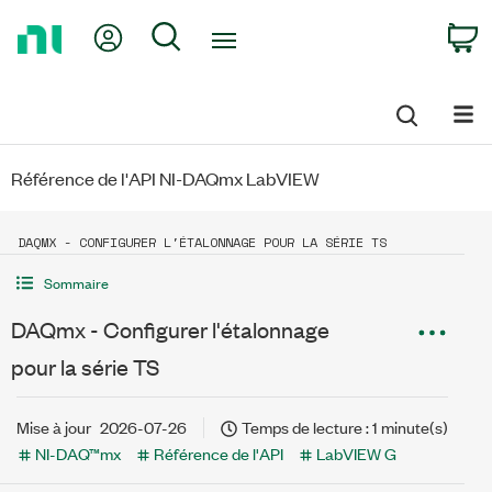
Return
My Account
Search
C
to
Home
Page
Référence de l'API NI-DAQmx LabVIEW
DAQMX - CONFIGURER L'ÉTALONNAGE POUR LA SÉRIE TS
Sommaire
DAQmx - Configurer l'étalonnage
pour la série TS
Mise à jour
2026-07-26
Temps de lecture : 1 minute(s)
NI-DAQ™mx
Référence de l'API
LabVIEW G