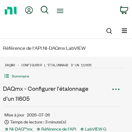
Return
My Account
Search
C
to
Home
Page
Référence de l'API NI-DAQmx LabVIEW
DAQMX - CONFIGURER L'ÉTALONNAGE D'UN 11605
Sommaire
DAQmx - Configurer l'étalonnage
d'un 11605
Mise à jour
2026-07-26
Temps de lecture : 3 minute(s)
NI-DAQ™mx
Référence de l'API
LabVIEW G