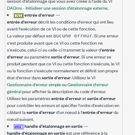
session d'étalonnage que vous avez créée à l'aide du VI
DAQmx - Initialiser une session d'étalonnage externe
.
entrée d'erreur
—
entrée d'erreur
décrit les conditions d'erreur qui ont lieu
avant l'exécution de ce VI ou de cette fonction.
La valeur par défaut est
. Si une erreur
aucune erreur
s'est produite avant que ce VI ou cette fonction ne
s'exécute, celui-ci ou celle-ci transmet la valeur d'
entrée
d'erreur
au paramètre
sortie d'erreur
. Si une erreur se
produit pendant que ce VI ou cette fonction s'exécute, le VI
ou la fonction s'exécute normalement et définit son propre
état d'erreur dans
sortie d'erreur
. Utilisez le VI
Gestionnaire d'erreur simple
ou
Gestionnaire d'erreur
général
pour afficher la description du code d'erreur.
Utilisez les paramètres
entrée d'erreur
et
sortie d'erreur
pour contrôler les erreurs et spécifier l'ordre d'exécution en
câblant la
sortie d'erreur
d'un nœud à l'
entrée d'erreur
du
nœud suivant.
handle d'étalonnage en sortie
—
handle d'étalonnage en sortie
est une référence à la