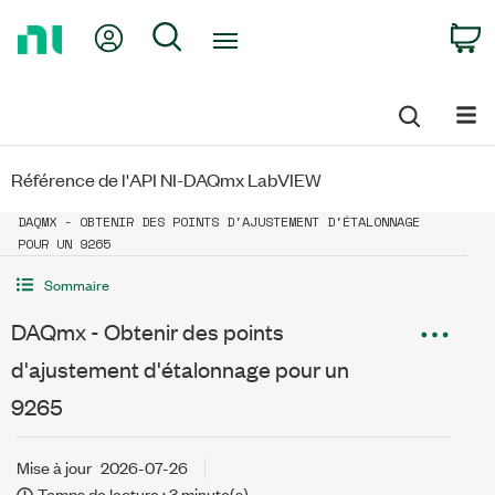
Return
My Account
Search
C
to
Home
Page
Référence de l'API NI-DAQmx LabVIEW
DAQMX - OBTENIR DES POINTS D'AJUSTEMENT D'ÉTALONNAGE
POUR UN 9265
Sommaire
DAQmx - Obtenir des points
d'ajustement d'étalonnage pour un
9265
Mise à jour
2026-07-26
Temps de lecture : 3 minute(s)