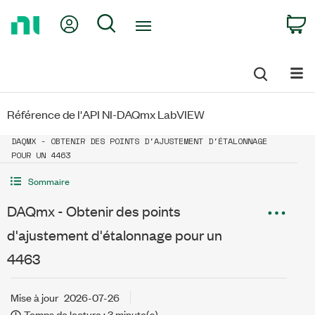
Return
My Account
Search
C
to
Home
Page
Référence de l'API NI-DAQmx LabVIEW
DAQMX - OBTENIR DES POINTS D'AJUSTEMENT D'ÉTALONNAGE
POUR UN 4463
Sommaire
DAQmx - Obtenir des points
d'ajustement d'étalonnage pour un
4463
Mise à jour
2026-07-26
Temps de lecture : 3 minute(s)