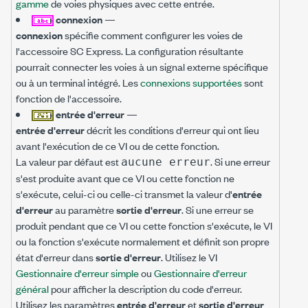
gamme
de voies physiques avec cette entrée.
connexion
—
connexion
spécifie comment configurer les voies de
l'accessoire SC Express. La configuration résultante
pourrait connecter les voies à un signal externe spécifique
ou à un terminal intégré. Les
connexions supportées
sont
fonction de l'accessoire.
entrée d'erreur
—
entrée d'erreur
décrit les conditions d'erreur qui ont lieu
avant l'exécution de ce VI ou de cette fonction.
La valeur par défaut est
. Si une erreur
aucune erreur
s'est produite avant que ce VI ou cette fonction ne
s'exécute, celui-ci ou celle-ci transmet la valeur d'
entrée
d'erreur
au paramètre
sortie d'erreur
. Si une erreur se
produit pendant que ce VI ou cette fonction s'exécute, le VI
ou la fonction s'exécute normalement et définit son propre
état d'erreur dans
sortie d'erreur
. Utilisez le VI
Gestionnaire d'erreur simple
ou
Gestionnaire d'erreur
général
pour afficher la description du code d'erreur.
Utilisez les paramètres
entrée d'erreur
et
sortie d'erreur