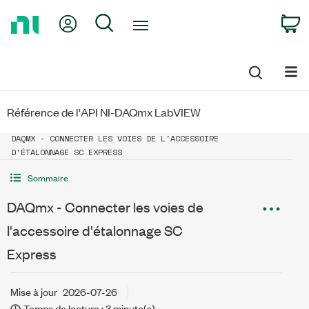
Return
My Account
Search
C
to
Home
Page
Référence de l'API NI-DAQmx LabVIEW
DAQMX - CONNECTER LES VOIES DE L'ACCESSOIRE
D'ÉTALONNAGE SC EXPRESS
Sommaire
DAQmx - Connecter les voies de
l'accessoire d'étalonnage SC
Express
Mise à jour
2026-07-26
Temps de lecture : 3 minute(s)