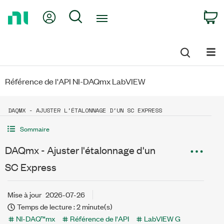
Return
My Account
Search
C
to
Home
Page
Référence de l'API NI-DAQmx LabVIEW
DAQMX - AJUSTER L'ÉTALONNAGE D'UN SC EXPRESS
Sommaire
DAQmx - Ajuster l'étalonnage d'un
SC Express
Mise à jour
2026-07-26
Temps de lecture : 2 minute(s)
NI-DAQ™mx
Référence de l'API
LabVIEW G