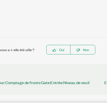
ous a-t-elle été utile ?
Oui
Non
ur:Comptage de fronts:Gate:Entrée:Niveau de seuil
E