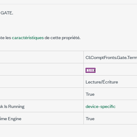
l GATE.
ste les
caractéristiques
de cette propriété.
CI.ComptFronts.Gate.Ter
Lecture/Écriture
True
sk Is Running
device-specific
Time Engine
True