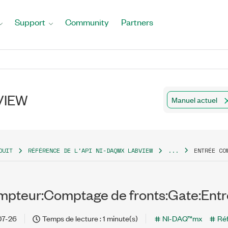
Support
Community
Partners
bVIEW
Manuel actuel
DUIT
RÉFÉRENCE DE L'API NI-DAQMX LABVIEW
...
ENTRÉE CO
mpteur:Comptage de fronts:Gate:Entr
07-26
Temps de lecture : 1 minute(s)
NI-DAQ™mx
Réf