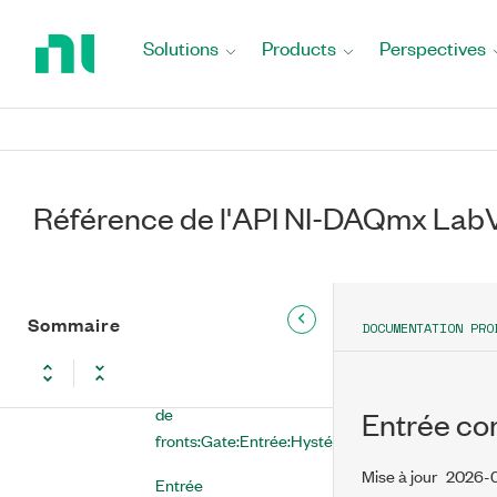
Entrée
Return
compteur:Comptage de
to
Solutions
Products
Perspectives
fronts:Gate:Activer
Home
Page
Entrée
Entrée compteur:Comptage de
fronts:Gate:Entrée:Comportement
du niveau logique
Référence de l'API NI-DAQmx La
Entrée compteur:Comptage de
fronts:Gate:Entrée:Configuration
du terminal
Sommaire
DOCUMENTATION PRO
Filtre numérique
Entrée compteur:Comptage
de
Entrée co
fronts:Gate:Entrée:Hystérésis
Mise à jour
2026-
Entrée