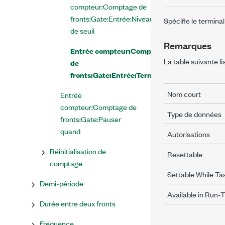
compteur:Comptage de
fronts:Gate:Entrée:Niveau
Spécifie le termina
de seuil
Remarques
Entrée compteur:Comptage
La table suivante li
de
fronts:Gate:Entrée:Terminal
Nom court
Entrée
compteur:Comptage de
Type de données
fronts:Gate:Pauser
quand
Autorisations
Réinitialisation de
Resettable
comptage
Settable While Ta
Demi-période
Available in Run-
Durée entre deux fronts
Fréquence