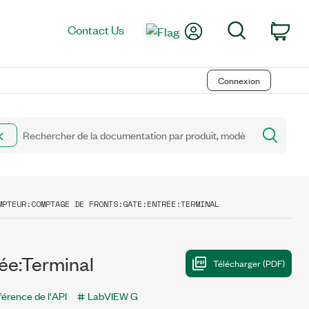
My Account
Search
Contact Us
Car
Connexion
MPTEUR:COMPTAGE DE FRONTS:GATE:ENTRÉE:TERMINAL
ée:Terminal
érence de l'API
LabVIEW G