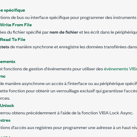
ce spécifique
nctions de bus ou interface spécifique pour programmer des instruments s
 Write From File
es du fichier spécifié par
nom de fichier
et les écrit dans le périphéri
Read To File
ctets
de manière synchrone et enregistre les données transférées dans l
nements
s et fonctions de gestion d'événements pour utiliser des
événements VIS
ync
 de manière asynchrone un accès à l'interface ou au périphérique spécif
 cette fonction pour obtenir un verrouillage exclusif qui garantisse l'acc
urces.
 Unlock
errou obtenu précédemment à l'aide de la fonction VISA Lock Async.
stres
nctions d'accès aux registres pour programmer une adresse à un haut ni