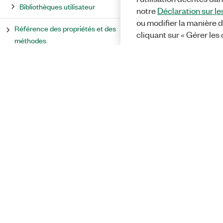
Bibliothèques utilisateur
notre
Déclaration sur le
ou modifier la manière d
Référence des propriétés et des
cliquant sur « Gérer les
méthodes
Référence de l'environnement
LabVIEW
Référence des boîtes de dialogue
LabVIEW
Messages et codes d'erreur
Solutions