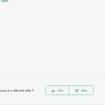
:
VISA
ous a-t-elle été utile ?
Oui
Non