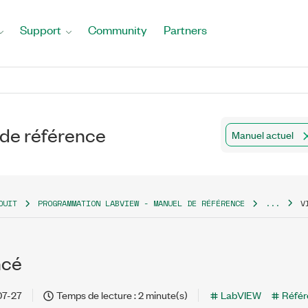
Support
Community
Partners
de référence
Manuel actuel
DUIT
PROGRAMMATION LABVIEW - MANUEL DE RÉFÉRENCE
...
V
ncé
07-27
Temps de lecture : 2 minute(s)
LabVIEW
Référ