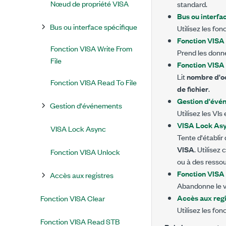
Nœud de propriété VISA
standard.
Bus ou interfa
Bus ou interface spécifique
Utilisez les fo
Fonction VISA
Fonction VISA Write From
Prend les donné
File
Fonction VISA 
Lit
nombre d'o
Fonction VISA Read To File
de fichier
.
Gestion d'évé
Gestion d'événements
Utilisez les VI
VISA Lock As
VISA Lock Async
Tente d'établir
VISA
. Utilisez
Fonction VISA Unlock
ou à des resso
Fonction VISA
Accès aux registres
Abandonne le v
Accès aux regi
Fonction VISA Clear
Utilisez les fo
Fonction VISA Read STB