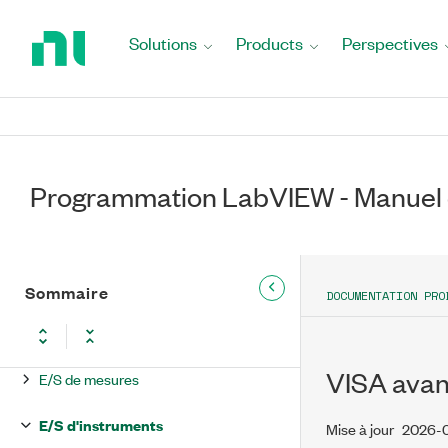
Return
to
Solutions
Products
Perspectives
Home
Page
Programmation LabVIEW - Manuel 
Programmation LabVIEW - Manuel de
référence
Fonctions
Sommaire
DOCUMENTATION PRO
Programmation
VISA ava
E/S de mesures
E/S d'instruments
Mise à jour
2026-