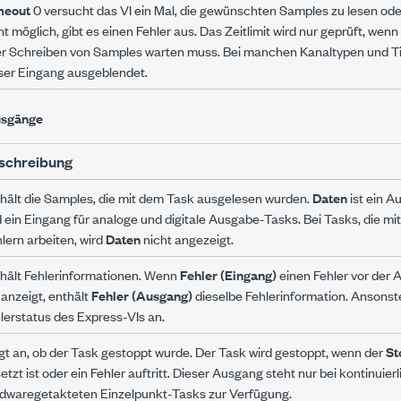
meout
0 versucht das VI ein Mal, die gewünschten Samples zu lesen oder
ht möglich, gibt es einen Fehler aus. Das Zeitlimit wird nur geprüft, wen
r Schreiben von Samples warten muss. Bei manchen Kanaltypen und Ti
ser Eingang ausgeblendet.
sgänge
schreibung
hält die Samples, die mit dem Task ausgelesen wurden.
Daten
ist ein 
 ein Eingang für analoge und digitale Ausgabe-Tasks. Bei Tasks, die m
lern arbeiten, wird
Daten
nicht angezeigt.
hält Fehlerinformationen. Wenn
Fehler (Eingang)
einen Fehler vor der 
 anzeigt, enthält
Fehler (Ausgang)
dieselbe Fehlerinformation. Ansonst
lerstatus des Express-VIs an.
gt an, ob der Task gestoppt wurde. Der Task wird gestoppt, wenn der
St
etzt ist oder ein Fehler auftritt. Dieser Ausgang steht nur bei kontinuier
dwaregetakteten Einzelpunkt-Tasks zur Verfügung.