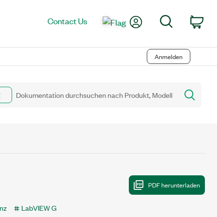
My Account
Search
Contact Us
Car
Anmelden
nz
LabVIEW G