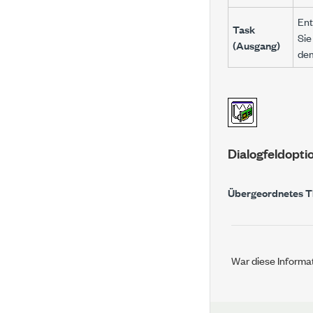
Ent
Task
Sie
(Ausgang)
de
Dialogfeldopti
Übergeordnetes 
War diese Informat