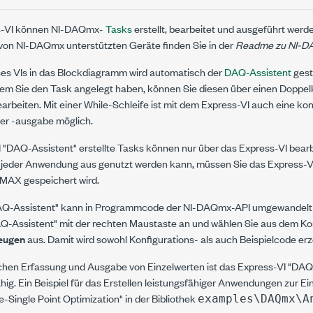
s-VI können NI-DAQmx-
Tasks
erstellt, bearbeitet und ausgeführt werde
 von NI-DAQmx unterstützten Geräte finden Sie in der
Readme zu NI-
es VIs in das Blockdiagramm wird automatisch der
DAQ-Assistent
gest
dem Sie den Task angelegt haben, können Sie diesen über einen Doppelk
rbeiten. Mit einer While-Schleife ist mit dem Express-VI auch eine kon
er -ausgabe möglich.
 "DAQ-Assistent" erstellte Tasks können nur über das Express-VI bear
n jeder Anwendung aus genutzt werden kann, müssen Sie das Express-
m MAX gespeichert wird.
AQ-Assistent" kann in Programmcode der NI-DAQmx-API umgewandelt w
Q-Assistent" mit der rechten Maustaste an und wählen Sie aus dem K
eugen
aus. Damit wird sowohl Konfigurations- als auch Beispielcode erz
lichen Erfassung und Ausgabe von Einzelwerten ist das Express-VI "DA
hig. Ein Beispiel für das Erstellen leistungsfähiger Anwendungen zur Ein
Single Point Optimization" in der Bibliothek
examples\DAQmx\A