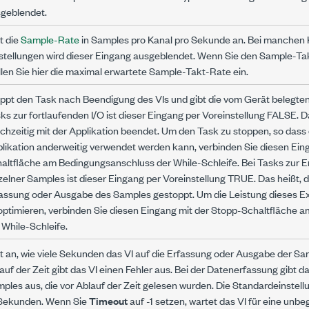
geblendet.
t die
Sample-Rate
in Samples pro Kanal pro Sekunde an. Bei manchen 
stellungen wird dieser Eingang ausgeblendet. Wenn Sie den Sample-Ta
llen Sie hier die maximal erwartete Sample-Takt-Rate ein.
ppt den Task nach Beendigung des VIs und gibt die vom Gerät belegten
ks zur fortlaufenden I/O ist dieser Eingang per Voreinstellung FALSE. D
ichzeitig mit der Applikation beendet. Um den Task zu stoppen, so dass
likation anderweitig verwendet werden kann, verbinden Sie diesen Ein
altfläche am Bedingungsanschluss der While-Schleife. Bei Tasks zur 
zelner Samples ist dieser Eingang per Voreinstellung TRUE. Das heißt, 
assung oder Ausgabe des Samples gestoppt. Um die Leistung dieses Exp
optimieren, verbinden Sie diesen Eingang mit der Stopp-Schaltfläche
 While-Schleife.
t an, wie viele Sekunden das VI auf die Erfassung oder Ausgabe der Sa
auf der Zeit gibt das VI einen Fehler aus. Bei der Datenerfassung gibt da
ples aus, die vor Ablauf der Zeit gelesen wurden. Die Standardeinstell
Sekunden. Wenn Sie
Timeout
auf -1 setzen, wartet das VI für eine unbe