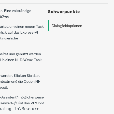
n. Eine vollständige
Schwerpunkte
DAQmx
.
Dialogfeldoptionen
artet, um einen neuen Task
lick auf das Express-VI
tinuierliche
beitet und genutzt werden.
VI in einen NI-DAQmx-Task
erden. Klicken Sie dazu
ontextmenü die Option
NI-
eugt.
Q-Assistent" möglicherweise
zelwert-I/O ist das VI "Cont
nalog In\Measure