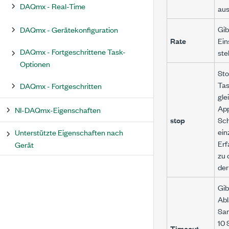
DAQmx - Real-Time
aus
Gib
DAQmx - Gerätekonfiguration
Rate
Ein
DAQmx - Fortgeschrittene Task-
ste
Optionen
Sto
Tas
DAQmx - Fortgeschritten
gle
App
NI-DAQmx-Eigenschaften
stop
Sch
ein
Unterstützte Eigenschaften nach
Erf
Gerät
zu 
der
Gib
Abl
Sam
10 
Timeout