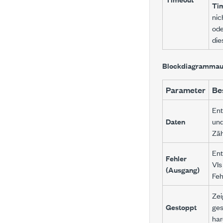
Ti
nic
ode
die
Blockdiagrammau
Parameter
Be
Ent
Daten
und
Zäh
Ent
Fehler
VIs
(Ausgang)
Feh
Zei
Gestoppt
ges
har