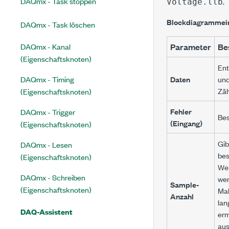
DAQmx - Task stoppen
.
Voltage.llb
Blockdiagrammei
DAQmx - Task löschen
DAQmx - Kanal
Parameter
Be
(Eigenschaftsknoten)
Ent
DAQmx - Timing
Daten
und
Zäh
(Eigenschaftsknoten)
Fehler
DAQmx - Trigger
Bes
(Eingang)
(Eigenschaftsknoten)
Gib
DAQmx - Lesen
bes
(Eigenschaftsknoten)
Wen
DAQmx - Schreiben
wer
Sample-
(Eigenschaftsknoten)
Mal
Anzahl
lan
DAQ-Assistent
erm
aus