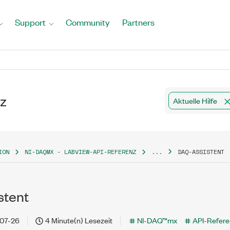
Support
Community
Partners
z
Aktuelle Hilfe
ION
NI-DAQMX - LABVIEW-API-REFERENZ
...
DAQ-ASSISTENT
stent
07-26
4 Minute(n) Lesezeit
NI-DAQ™mx
API-Refere