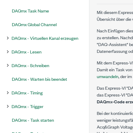
DAQmx Task Name
Mit diesem Expres
Übersicht über die
DAQmx Global Channel
Nach Einfügen dies
zu erstellen. Nach
DAQmx - Virtuellen Kanal erzeugen
"DAQ-Assistent" bea
Datenerfassung od
DAQmx - Lesen
Mit dem Express-VI
DAQmx - Schreiben
Damit ein Task vo
umwandeln
, der i
DAQmx - Warten bis beendet
Das Express-VI "D
DAQmx - Timing
das Express-VI "DA
DAQmx-Code erz
DAQmx - Trigger
Bei der kontinuier
DAQmx - Task starten
weniger leistungsfä
Acq&Graph Voltage-