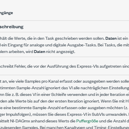
ngänge
schreibung
hält die Werte, die in den Task geschrieben werden sollen.
Daten
ist ei
 ein Eingang für analoge und digitale Ausgabe-Tasks. Bei Tasks, die m
lern arbeiten, wird
Daten
nicht angezeigt.
chreibt Fehler, die vor der Ausführung des Express-VIs aufgetreten sind
t an, wie viele Samples pro Kanal erfasst oder ausgegeben werden sollen
timmten Sample-Anzahl ignoriert das VI alle nachträglichen Einstellun
n Sie z. B. dieses VI in einer Schleife verwenden und in jeder Iteratio
den alle Werte bis auf den der ersten Iteration ignoriert. Wenn Sie mit H
e eine bestimmte Sample-Anzahl erfassen oder ausgeben möchten (z. B
ger Impulsfolgen), müssen Sie dieses Express-VI in SubVIs umwandeln. 
ittelt NI-DAQmx anhand dieses Werts die
Puffergröße
und die Anzahl d
zulesenden Samples. Bei manchen Kanaltypen und Timing-Einstellunge