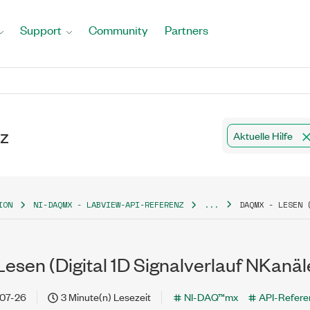
Support
Community
Partners
z
Aktuelle Hilfe
ION
NI-DAQMX - LABVIEW-API-REFERENZ
...
DAQMX - LESEN 
esen (Digital 1D Signalverlauf NKanä
07-26
3 Minute(n) Lesezeit
NI-DAQ™mx
API-Refere