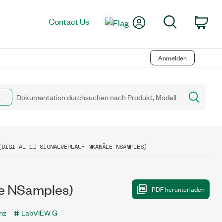
My Account
Search
Contact Us
Car
Anmelden
(DIGITAL 1D SIGNALVERLAUF NKANÄLE NSAMPLES)
le NSamples)
nz
LabVIEW G