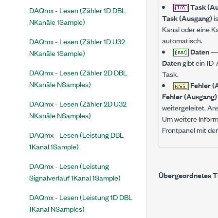
Task (A
DAQmx - Lesen (Zähler 1D DBL
Task (Ausgang)
i
NKanäle 1Sample)
Kanal oder eine Ka
automatisch.
DAQmx - Lesen (Zähler 1D U32
Daten
NKanäle 1Sample)
Daten
gibt ein 1D
DAQmx - Lesen (Zähler 2D DBL
Task.
NKanäle NSamples)
Fehler (
Fehler (Ausgang)
DAQmx - Lesen (Zähler 2D U32
weitergeleitet. A
NKanäle NSamples)
Um weitere Inform
Frontpanel mit de
DAQmx - Lesen (Leistung DBL
1Kanal 1Sample)
DAQmx - Lesen (Leistung
Übergeordnetes 
Signalverlauf 1Kanal 1Sample)
DAQmx - Lesen (Leistung 1D DBL
1Kanal NSamples)