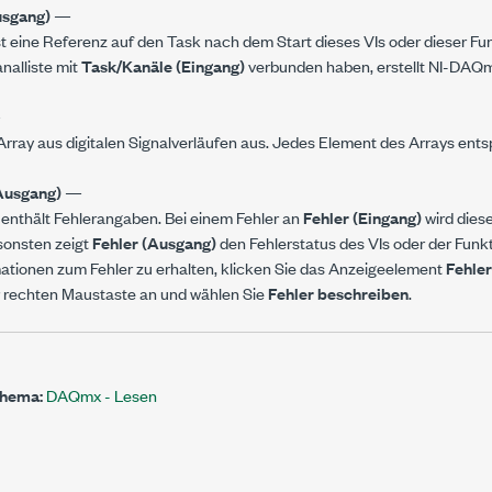
usgang)
—
st eine Referenz auf den Task nach dem Start dieses VIs oder dieser Fu
nalliste mit
Task/Kanäle (Eingang)
verbunden haben, erstellt NI-DAQ
—
-Array aus digitalen Signalverläufen aus. Jedes Element des Arrays ents
Ausgang)
—
enthält Fehlerangaben. Bei einem Fehler an
Fehler (Eingang)
wird dies
nsonsten zeigt
Fehler (Ausgang)
den Fehlerstatus des VIs oder der Funkt
ationen zum Fehler zu erhalten, klicken Sie das Anzeigeelement
Fehle
r rechten Maustaste an und wählen Sie
Fehler beschreiben
.
Thema:
DAQmx - Lesen