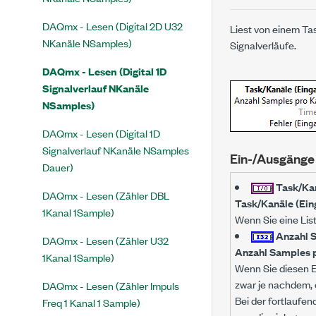
DAQmx - Lesen (Digital 2D U32
Liest von einem Ta
NKanäle NSamples)
Signalverläufe.
DAQmx - Lesen (Digital 1D
Signalverlauf NKanäle
NSamples)
DAQmx - Lesen (Digital 1D
Signalverlauf NKanäle NSamples
Ein-/Ausgänge
Dauer)
Task/Kan
DAQmx - Lesen (Zähler DBL
Task/Kanäle (Ein
1Kanal 1Sample)
Wenn Sie eine Lis
Anzahl S
DAQmx - Lesen (Zähler U32
Anzahl Samples 
1Kanal 1Sample)
Wenn Sie diesen E
zwar je nachdem, 
DAQmx - Lesen (Zähler Impuls
Bei der fortlaufen
Freq 1 Kanal 1 Sample)