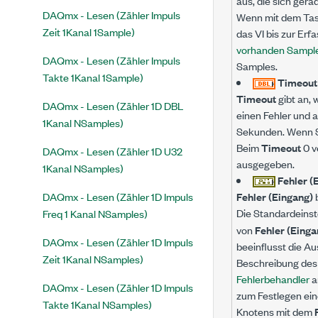
aus, die sich gera
DAQmx - Lesen (Zähler Impuls
Wenn mit dem Task
Zeit 1Kanal 1Sample)
das VI bis zur Er
vorhanden Sample
DAQmx - Lesen (Zähler Impuls
Samples.
Takte 1Kanal 1Sample)
Timeou
Timeout
gibt an, 
DAQmx - Lesen (Zähler 1D DBL
einen Fehler und 
1Kanal NSamples)
Sekunden. Wenn 
Beim
Timeout
0 v
DAQmx - Lesen (Zähler 1D U32
ausgegeben.
1Kanal NSamples)
Fehler (
DAQmx - Lesen (Zähler 1D Impuls
Fehler (Eingang)
b
Die Standardeinst
Freq 1 Kanal NSamples)
von
Fehler (Einga
DAQmx - Lesen (Zähler 1D Impuls
beeinflusst die Au
Zeit 1Kanal NSamples)
Beschreibung des 
Fehlerbehandler
a
DAQmx - Lesen (Zähler 1D Impuls
zum Festlegen ein
Takte 1Kanal NSamples)
Knotens mit dem