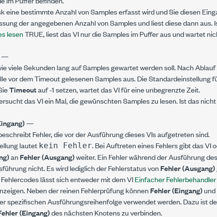
de im Puffer befinden.
 eine bestimmte Anzahl von Samples erfasst wird und Sie diesen Einga
fassung der angegebenen Anzahl von Samples und liest diese dann aus. I
s lesen
TRUE, liest das VI nur die Samples im Puffer aus und wartet nich
t
—
wie viele Sekunden lang auf Samples gewartet werden soll. Nach Ablauf d
alle vor dem Timeout gelesenen Samples aus. Die Standardeinstellung fü
Sie
Timeout
auf -1 setzen, wartet das VI für eine unbegrenzte Zeit.
ersucht das VI ein Mal, die gewünschten Samples zu lesen. Ist das nicht 
Eingang)
—
eschreibt Fehler, die vor der Ausführung dieses VIs aufgetreten sind.
ellung lautet
. Bei Auftreten eines Fehlers gibt das VI
kein Fehler
ng)
an
Fehler (Ausgang)
weiter. Ein Fehler während der Ausführung des
sführung nicht. Es wird lediglich der Fehlerstatus von
Fehler (Ausgang)
Fehlercodes lässt sich entweder mit dem VI
Einfacher Fehlerbehandler
nzeigen. Neben der reinen Fehlerprüfung können
Fehler (Eingang)
und
er spezifischen Ausführungsreihenfolge verwendet werden. Dazu ist d
Fehler (Eingang)
des nächsten Knotens zu verbinden.