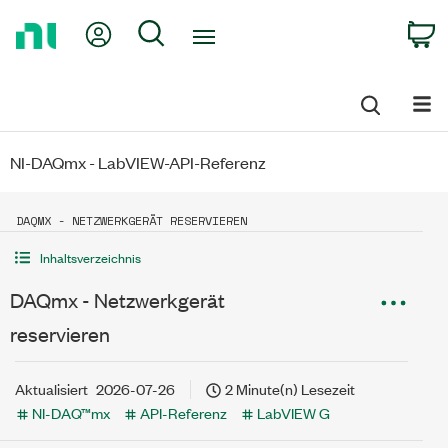
Return
My Account
Search
C
to
Home
Page
NI-DAQmx - LabVIEW-API-Referenz
DAQMX - NETZWERKGERÄT RESERVIEREN
Inhaltsverzeichnis
DAQmx - Netzwerkgerät
reservieren
Aktualisiert
2026-07-26
2 Minute(n) Lesezeit
NI-DAQ™mx
API-Referenz
LabVIEW G