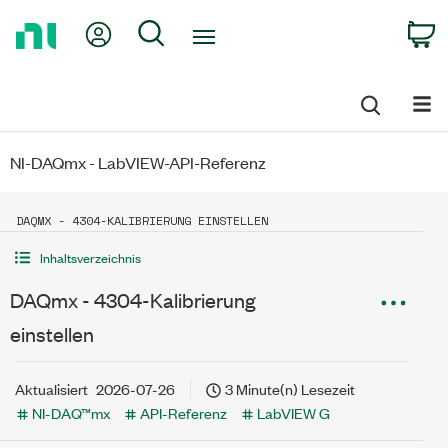
Return
My Account
Search
C
to
Home
Page
NI-DAQmx - LabVIEW-API-Referenz
DAQMX - 4304-KALIBRIERUNG EINSTELLEN
Inhaltsverzeichnis
DAQmx - 4304-Kalibrierung
einstellen
Aktualisiert
2026-07-26
3 Minute(n) Lesezeit
NI-DAQ™mx
API-Referenz
LabVIEW G