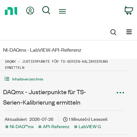
Return
My Account
Search
C
to
Home
Page
NI-DAQmx - LabVIEW-API-Referenz
DAQMX - JUSTIERPUNKTE FÜR TS-SERIEN-KALIBRIERUNG
ERMITTELN
Inhaltsverzeichnis
DAQmx - Justierpunkte für TS-
Serien-Kalibrierung ermitteln
Aktualisiert
2026-07-26
1 Minute(n) Lesezeit
NI-DAQ™mx
API-Referenz
LabVIEW G