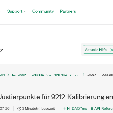
Support
Community
Partners
z
Aktuelle Hilfe
ION
NI-DAQMX - LABVIEW-API-REFERENZ
...
DAQMX - JUSTIE
ustierpunkte für 9212-Kalibrierung er
07-26
3 Minute(n) Lesezeit
NI-DAQ™mx
API-Refere