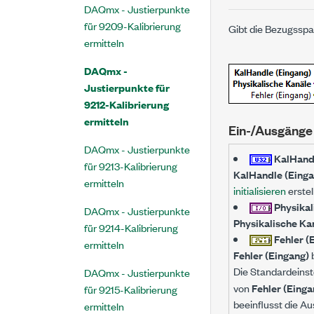
DAQmx - Justierpunkte
für 9209-Kalibrierung
Gibt die Bezugsspa
ermitteln
DAQmx -
Justierpunkte für
9212-Kalibrierung
ermitteln
Ein-/Ausgänge
DAQmx - Justierpunkte
KalHandl
für 9213-Kalibrierung
KalHandle (Einga
ermitteln
initialisieren
erstel
Physikal
DAQmx - Justierpunkte
Physikalische Ka
für 9214-Kalibrierung
Fehler (
ermitteln
Fehler (Eingang)
b
Die Standardeinst
DAQmx - Justierpunkte
von
Fehler (Einga
für 9215-Kalibrierung
beeinflusst die Au
ermitteln