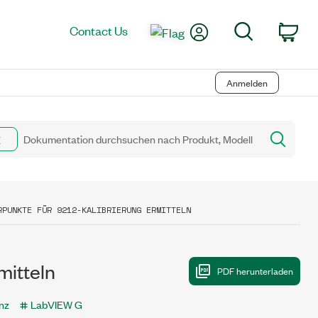
My Account
Search
Contact Us
Car
Anmelden
RPUNKTE FÜR 9212-KALIBRIERUNG ERMITTELN
mitteln
nz
LabVIEW G