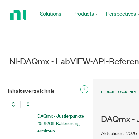
Return
DAQmx - Justierpunkte
to
Solutions
Products
Perspectives
für 9201-Kalibrierung
Home
ermitteln
Page
DAQmx - Justierpunkte
für 9202-Kalibrierung
ermitteln
NI-DAQmx - LabVIEW-API-Referen
DAQmx - Justierpunkte
für 9203-Kalibrierung
ermitteln
DAQmx - Justierpunkte
Inhaltsverzeichnis
PRODUKTDOKUMENTAT
für 9207-Kalibrierung
ermitteln
DAQmx - Justierpunkte
DAQmx - J
für 9208-Kalibrierung
ermitteln
Aktualisiert
2026-