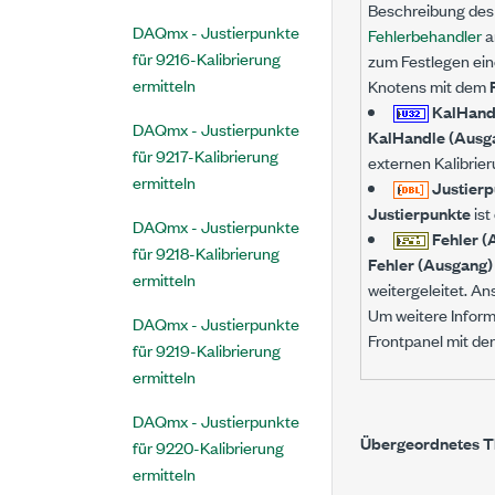
Beschreibung des 
DAQmx - Justierpunkte
Fehlerbehandler
a
für 9216-Kalibrierung
zum Festlegen ein
ermitteln
Knotens mit dem
KalHand
DAQmx - Justierpunkte
KalHandle (Ausg
für 9217-Kalibrierung
externen Kalibrier
ermitteln
Justier
Justierpunkte
ist
DAQmx - Justierpunkte
Fehler (
für 9218-Kalibrierung
Fehler (Ausgang)
ermitteln
weitergeleitet. A
Um weitere Inform
DAQmx - Justierpunkte
Frontpanel mit de
für 9219-Kalibrierung
ermitteln
DAQmx - Justierpunkte
Übergeordnetes 
für 9220-Kalibrierung
ermitteln