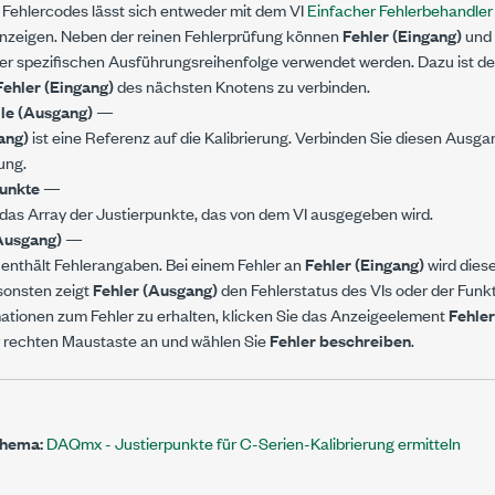
Fehlercodes lässt sich entweder mit dem VI
Einfacher Fehlerbehandler
nzeigen. Neben der reinen Fehlerprüfung können
Fehler (Eingang)
und
er spezifischen Ausführungsreihenfolge verwendet werden. Dazu ist d
Fehler (Eingang)
des nächsten Knotens zu verbinden.
le (Ausgang)
—
ang)
ist eine Referenz auf die Kalibrierung. Verbinden Sie diesen Ausga
ung.
punkte
—
 das Array der Justierpunkte, das von dem VI ausgegeben wird.
Ausgang)
—
enthält Fehlerangaben. Bei einem Fehler an
Fehler (Eingang)
wird dies
nsonsten zeigt
Fehler (Ausgang)
den Fehlerstatus des VIs oder der Funkt
ationen zum Fehler zu erhalten, klicken Sie das Anzeigeelement
Fehle
r rechten Maustaste an und wählen Sie
Fehler beschreiben
.
Thema:
DAQmx - Justierpunkte für C-Serien-Kalibrierung ermitteln